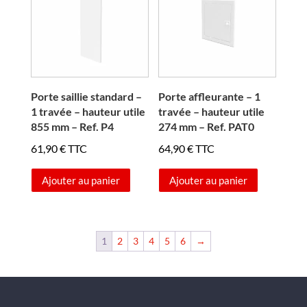
Porte saillie standard –
Porte affleurante – 1
1 travée – hauteur utile
travée – hauteur utile
855 mm – Ref. P4
274 mm – Ref. PAT0
61,90
€
TTC
64,90
€
TTC
Ajouter au panier
Ajouter au panier
1
2
3
4
5
6
→