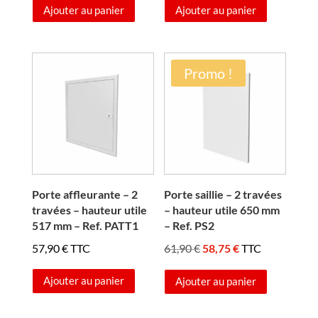
Ajouter au panier
Ajouter au panier
Promo !
Porte affleurante – 2
Porte saillie – 2 travées
travées – hauteur utile
– hauteur utile 650 mm
517 mm – Ref. PATT1
– Ref. PS2
Le
Le
57,90
€
TTC
61,90
€
58,75
€
TTC
prix
prix
Ajouter au panier
Ajouter au panier
initial
actuel
était :
est :