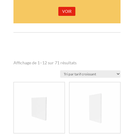
VOIR
Trié
Affichage de 1–12 sur 71 résultats
par
prix
croissant