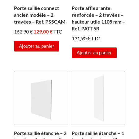
Porte saillie connect
Porte affleurante
ancien modèle – 2
renforcée – 2 travées –
travées – Ref. PS5CAM
hauteur utile 1105 mm –
Ref. PATT5R
Le
Le
162,90
€
129,00
€
TTC
131,90
€
TTC
prix
prix
Ajouter au panier
initial
actuel
Ajouter au panier
était :
est :
162,90 €.
129,00 €.
Porte saillie étanche – 2
Porte saillie étanche – 1