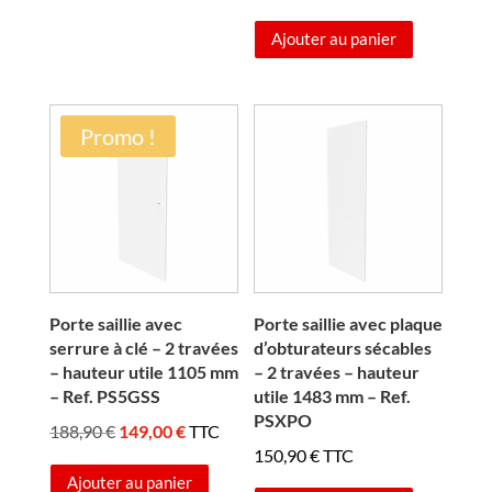
Ajouter au panier
Promo !
Porte saillie avec
Porte saillie avec plaque
serrure à clé – 2 travées
d’obturateurs sécables
– hauteur utile 1105 mm
– 2 travées – hauteur
– Ref. PS5GSS
utile 1483 mm – Ref.
PSXPO
Le
Le
188,90
€
149,00
€
TTC
150,90
€
TTC
prix
prix
Ajouter au panier
initial
actuel