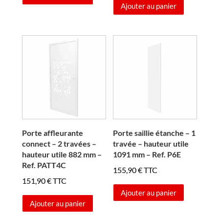
Ajouter au panier
était :
est :
188,90 €.
149,00 €.
Porte affleurante
Porte saillie étanche – 1
connect – 2 travées –
travée – hauteur utile
hauteur utile 882 mm –
1091 mm – Ref. P6E
Ref. PATT4C
155,90
€
TTC
151,90
€
TTC
Ajouter au panier
Ajouter au panier