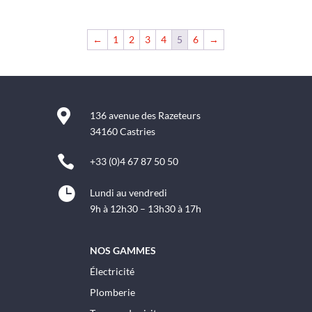
←
1
2
3
4
5
6
→

136 avenue des Razeteurs
34160 Castries

+33 (0)4 67 87 50 50

Lundi au vendredi
9h à 12h30 – 13h30 à 17h
NOS GAMMES
Électricité
Plomberie