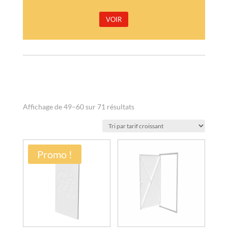
VOIR
Trié
Affichage de 49–60 sur 71 résultats
par
prix
croissant
Promo !