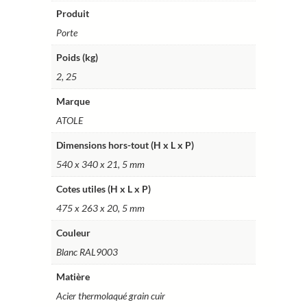
Ref.
Produit
P1
Porte
Poids (kg)
2, 25
Marque
ATOLE
Dimensions hors-tout (H x L x P)
540 x 340 x 21, 5 mm
Cotes utiles (H x L x P)
475 x 263 x 20, 5 mm
Couleur
Blanc RAL9003
Matière
Acier thermolaqué grain cuir