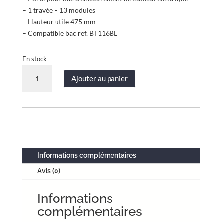
– 1 travée – 13 modules
– Hauteur utile 475 mm
– Compatible bac ref. BT116BL
En stock
quantité
Ajouter au panier
de
Porte
saillie
standard
-
1
travée
Informations complémentaires
-
Avis (0)
hauteur
utile
Informations
475
mm
complémentaires
-