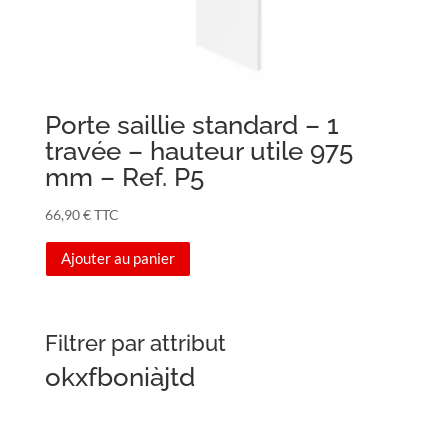
Porte saillie standard – 1
travée – hauteur utile 975
mm – Ref. P5
66,90
€
TTC
Ajouter au panier
Filtrer par attribut
okxfboniàjtd