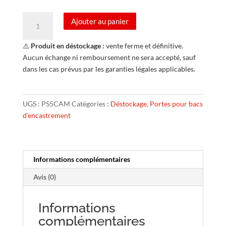
quantité
Ajouter au panier
de
Porte
⚠️
Produit en déstockage :
vente ferme et définitive.
saillie
Aucun échange ni remboursement ne sera accepté, sauf
connect
dans les cas prévus par les garanties légales applicables.
ancien
modèle
-
UGS :
PS5CAM
Catégories :
Déstockage
,
Portes pour bacs
2
d’encastrement
travées
-
Ref.
PS5CAM
Informations complémentaires
Avis (0)
Informations
complémentaires