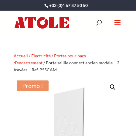
+33 (0)4 67 87 50 50
Accueil
/
Électricité
/
Portes pour bacs
d’encastrement
/ Porte saillie connect ancien modèle – 2
travées – Ref. PS5CAM
Promo !