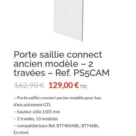
Porte saillie connect
ancien modèle – 2
travées – Ref. PS5CAM
Le
Le
162,90
€
129,00
€
TTC
prix
prix
initial
actuel
– Porte saillie connect ancien modèle pour bac
était :
est :
d’encastrement GTL
162,90 €.
129,00 €.
– hauteur utile 1105 mm
– 2 travées, 13 modules
– compatible bacs Ref. BTT40VABL, BTT46BL.
En stock