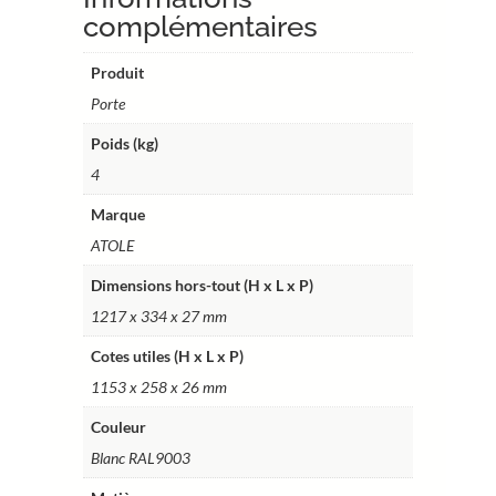
-
complémentaires
Ref.
PAT71
Produit
Porte
Poids (kg)
4
Marque
ATOLE
Dimensions hors-tout (H x L x P)
1217 x 334 x 27 mm
Cotes utiles (H x L x P)
1153 x 258 x 26 mm
Couleur
Blanc RAL9003