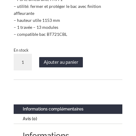
– utilité: fermer et protéger le bac avec finition
affleurante
– hauteur utile 1153 mm
– 1 travée – 13 modules
– compatible bac BT721CBL
En stock
quantité
Ajouter au panier
de
Porte
affleurante
-
1
travée
-
Informations complémentaires
hauteur
Avis (0)
utile
1153
Informations
mm