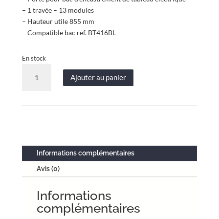
– 1 travée – 13 modules
– Hauteur utile 855 mm
– Compatible bac ref. BT416BL
En stock
quantité
Ajouter au panier
de
Porte
saillie
standard
-
1
travée
Informations complémentaires
-
Avis (0)
hauteur
utile
Informations
855
mm
complémentaires
-