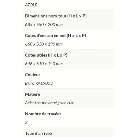
ATOLE
BTT20CBL
Dimensions hors-tout (H x L x P)
685 x 550 x 200 mm
Cotes d'encastrement (H x L x P)
660 x 530 x 199 mm
Cotes utiles (H x L x P)
646 x 510 x 140 mm
Couleur
Blanc RAL9003
Matière
Acier thermolaqué grain cuir
Nombre de travées
2
Type d'arrivée