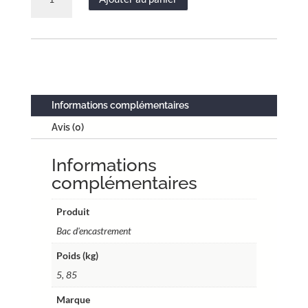
de
Bac
d'encastrement
pour
GTL
–
Acier
Informations complémentaires
blanc
Avis (0)
–
2
Informations
travées
13
complémentaires
modules
–
Produit
H.
Bac d'encastrement
utile
Poids (kg)
646
mm
5, 85
–
Marque
Réf.