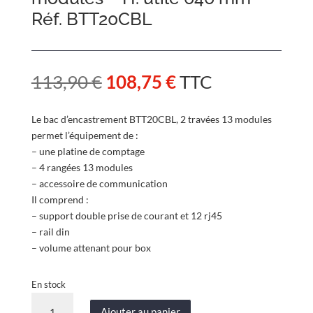
Réf. BTT20CBL
Le
Le
113,90
€
108,75
€
TTC
prix
prix
initial
actuel
Le bac d’encastrement BTT20CBL, 2 travées 13 modules
était :
est :
permet l’équipement de :
113,90 €.
108,75 €.
– une platine de comptage
– 4 rangées 13 modules
– accessoire de communication
Il comprend :
– support double prise de courant et 12 rj45
– rail din
– volume attenant pour box
En stock
quantité
Ajouter au panier