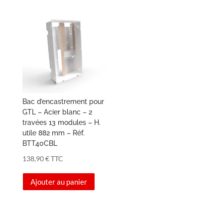
Bac d’encastrement pour
GTL – Acier blanc – 2
travées 13 modules – H.
utile 882 mm – Réf.
BTT40CBL
138,90
€
TTC
Ajouter au panier