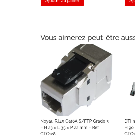
Ajouter au panier
Aj
Vous aimerez peut-être aus
Noyau RJ45 Cat6A S/FTP Grade 3
DTI m
– H 23 × L 35 × P 22 mm – Réf.
H 90 
GTC128
GTC1