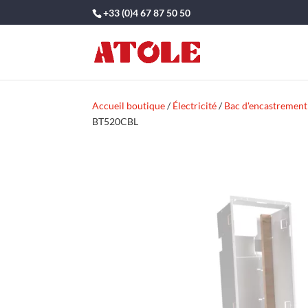
+33 (0)4 67 87 50 50
Accueil boutique
/
Électricité
/
Bac d'encastrement
BT520CBL