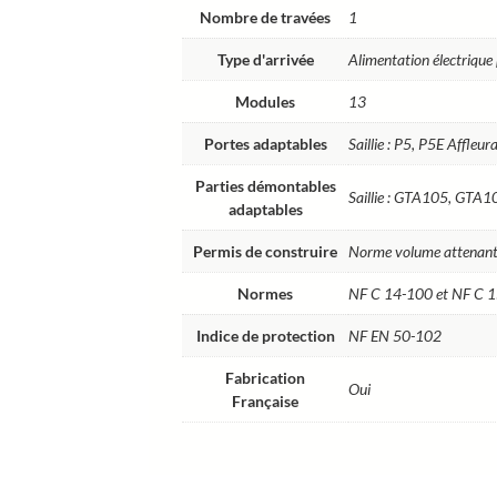
Nombre de travées
1
Type d'arrivée
Alimentation électrique 
Modules
13
Portes adaptables
Saillie : P5, P5E Affleu
Parties démontables
Saillie : GTA105, GTA
adaptables
Permis de construire
Norme volume attenan
Normes
NF C 14-100 et NF C 
Indice de protection
NF EN 50-102
Fabrication
Oui
Française