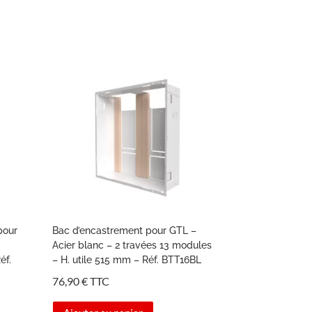
pour
Bac d’encastrement pour GTL –
Acier blanc – 2 travées 13 modules
éf.
– H. utile 515 mm – Réf. BTT16BL
76,90
€
TTC