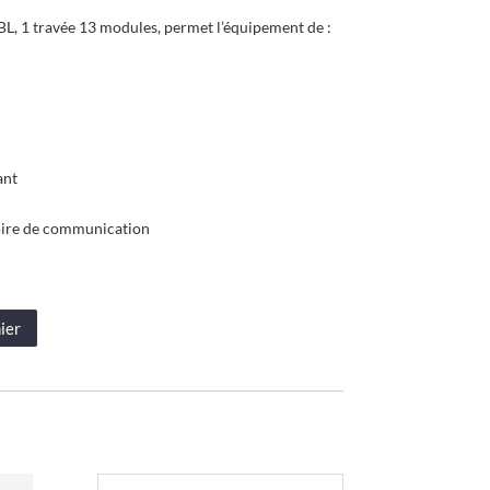
, 1 travée 13 modules, permet l’équipement de :
n
ant
soire de communication
ier