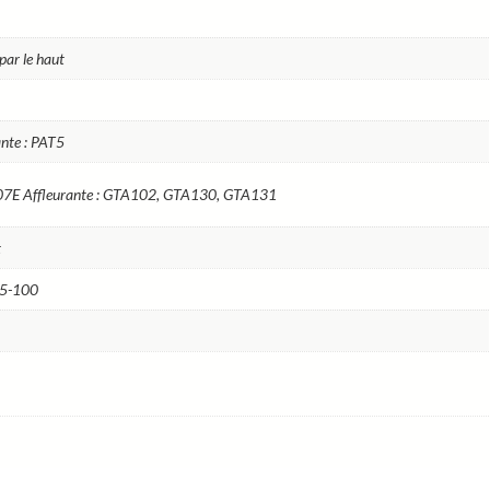
par le haut
rante : PAT5
107E Affleurante : GTA102, GTA130, GTA131
t
15-100