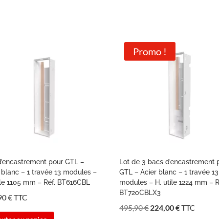
Promo !
d’encastrement pour GTL –
Lot de 3 bacs d’encastrement 
 blanc – 1 travée 13 modules –
GTL – Acier blanc – 1 travée 13
ile 1105 mm – Réf. BT616CBL
modules – H. utile 1224 mm – R
BT720CBLX3
90
€
TTC
Le
Le
495,90
€
224,00
€
TTC