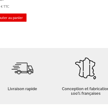
0
€
TTC
outer au panier
Livraison rapide
Conception et fabricatio
100% françaises