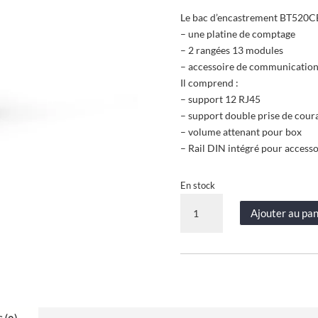
Le bac d’encastrement BT520CBL
– une platine de comptage
– 2 rangées 13 modules
– accessoire de communicatio
Il comprend :
– support 12 RJ45
– support double prise de cour
– volume attenant pour box
– Rail DIN intégré pour acces
En stock
quantité
Ajouter au pan
de
Bac
d'encastrement
pour
GTL
–
Acier