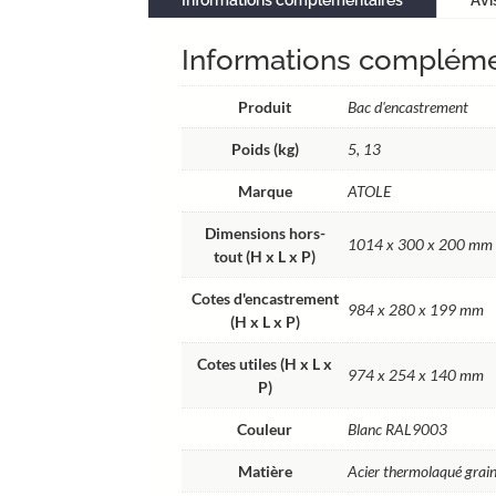
Informations complémentaires
Avi
Informations compléme
Produit
Bac d'encastrement
Poids (kg)
5, 13
Marque
ATOLE
Dimensions hors-
1014 x 300 x 200 mm
tout (H x L x P)
Cotes d'encastrement
984 x 280 x 199 mm
(H x L x P)
Cotes utiles (H x L x
974 x 254 x 140 mm
P)
Couleur
Blanc RAL9003
Matière
Acier thermolaqué grain