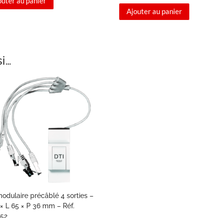
prix
prix
outer au panier
Ajouter au panier
initial
actuel
était :
est :
495,90 €.
224,00 €.
si…
odulaire précâblé 4 sorties –
× L 65 × P 36 mm – Réf.
52