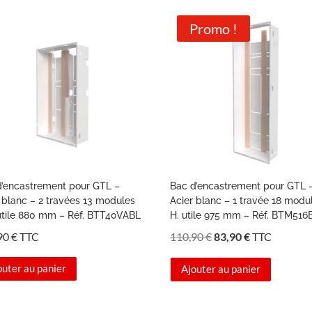
Promo !
d’encastrement pour GTL –
Bac d’encastrement pour GTL 
 blanc – 2 travées 13 modules
Acier blanc – 1 travée 18 modu
 utile 880 mm – Réf. BTT40VABL
H. utile 975 mm – Réf. BTM516
Le
Le
90
€
TTC
110,90
€
83,90
€
TTC
prix
prix
outer au panier
Ajouter au panier
initial
actuel
était :
est :
110,90 €.
83,90 €.