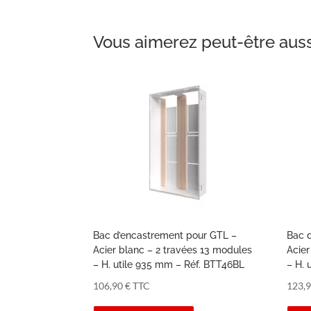
Vous aimerez peut-être aus
Bac d’encastrement pour GTL –
Bac 
Acier blanc – 2 travées 13 modules
Acier
– H. utile 935 mm – Réf. BTT46BL
– H. 
106,90
€
TTC
123,