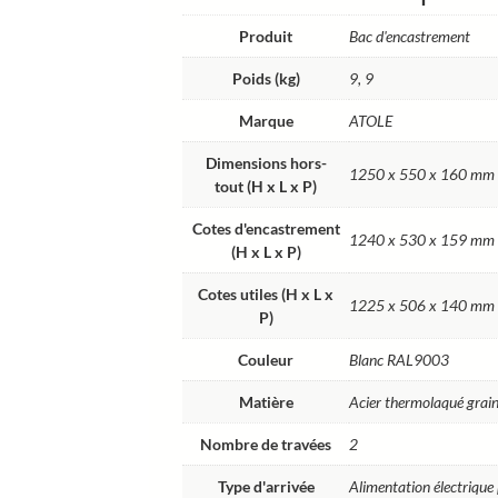
Produit
Bac d'encastrement
Poids (kg)
9, 9
Marque
ATOLE
Dimensions hors-
1250 x 550 x 160 mm
tout (H x L x P)
Cotes d'encastrement
1240 x 530 x 159 mm
(H x L x P)
Cotes utiles (H x L x
1225 x 506 x 140 mm
P)
Couleur
Blanc RAL9003
Matière
Acier thermolaqué grain
Nombre de travées
2
Type d'arrivée
Alimentation électrique 