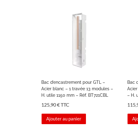
Bac d’encastrement pour GTL –
Bac 
Acier blanc – 1 travée 13 modules –
Acier
H. utile 1150 mm – Réf. BT721CBL
– H.
125,90
€
TTC
115,
Ajouter au panier
Aj