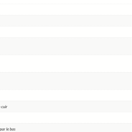
13
modules
–
H.
utile
1225
mm
–
Réf.
BTT66BL
 cuir
par le bas