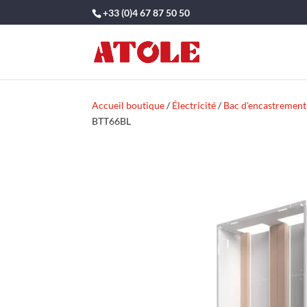
+33 (0)4 67 87 50 50
Accueil boutique
/
Électricité
/
Bac d'encastrement
BTT66BL