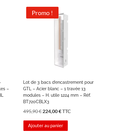
Promo !
–
Lot de 3 bacs d’encastrement pour
les –
GTL – Acier blanc – 1 travée 13
BL
modules – H. utile 1224 mm – Réf.
BT720CBLX3
Le
Le
495,90
€
224,00
€
TTC
prix
prix
Ajouter au panier
initial
actuel
était :
est :