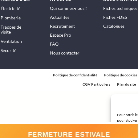
Qui sommes-nous ?
Fiches techniques
Électricité
Actualités
Fiches FDES
Plomberie
Recrutement
Catalogues
Trappes de
visite
Espace Pro
Ventilation
FAQ
Sécurité
Nous contacter
Politique de confidentialité
Politique de cookies
CGV Particuliers
Plan du site
Pour offrir l
pour stocker 
technologies
ou les ID uni
FERMETURE ESTIVALE
avoir un effe