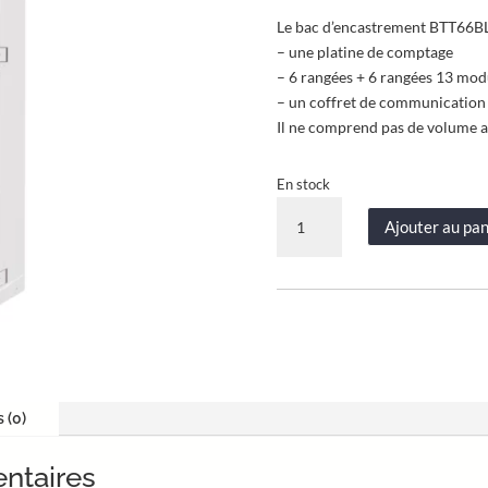
Le bac d’encastrement BTT66BL,
– une platine de comptage
– 6 rangées + 6 rangées 13 mod
– un coffret de communication
Il ne comprend pas de volume at
En stock
quantité
Ajouter au pan
de
Bac
d'encastrement
pour
GTL
–
Acier
blanc
s (0)
–
2
ntaires
travées