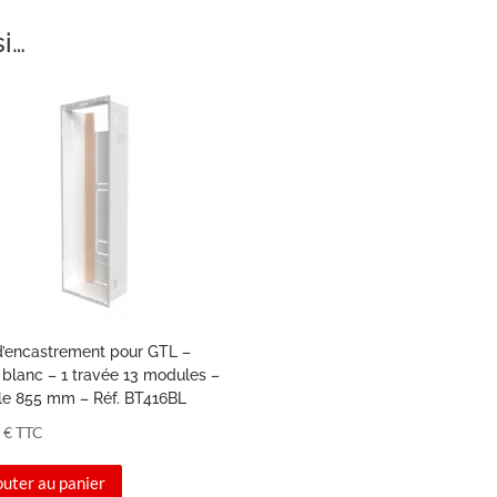
si…
d’encastrement pour GTL –
 blanc – 1 travée 13 modules –
ile 855 mm – Réf. BT416BL
0
€
TTC
outer au panier