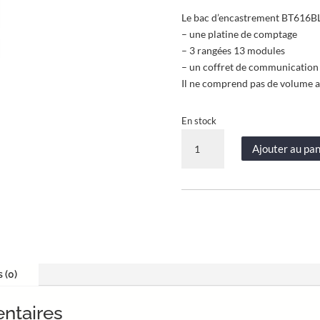
Le bac d’encastrement BT616BL,
– une platine de comptage
– 3 rangées 13 modules
– un coffret de communication
Il ne comprend pas de volume at
En stock
quantité
Ajouter au pan
de
Bac
d'encastrement
pour
GTL
–
Acier
blanc
s (0)
–
1
ntaires
travée