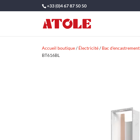
+33 (0)4 67 87 50 50
Accueil boutique
/
Électricité
/
Bac d'encastrement
BT616BL