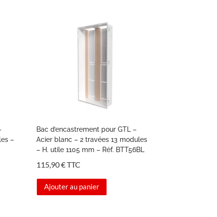
–
Bac d’encastrement pour GTL –
les –
Acier blanc – 2 travées 13 modules
– H. utile 1105 mm – Réf. BTT56BL
115,90
€
TTC
Ajouter au panier