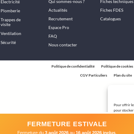
Qui sommes-nous ?
Fiches techniques
Électricité
Actualités
Fiches FDES
Plomberie
Recrutement
Catalogues
Trappes de
visite
Espace Pro
Ventilation
FAQ
Sécurité
Nous contacter
Politique de confidentialité
Politique de cookies
CGV Particuliers
Plan du site
Pour offrir l
pour stocker 
technologies
ou les ID uni
FERMETURE ESTIVALE
avoir un effe
Fermeture du
3 août 2026
au
16 août 2026 inclus
.