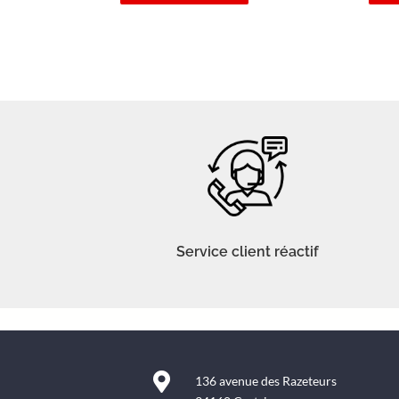
Service client réactif

136 avenue des Razeteurs