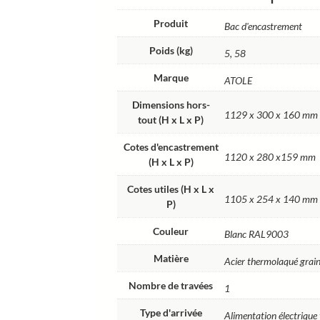
Produit
Bac d'encastrement
Poids (kg)
5, 58
Marque
ATOLE
Dimensions hors-
1129 x 300 x 160 mm
tout (H x L x P)
Cotes d'encastrement
1120 x 280 x159 mm
(H x L x P)
Cotes utiles (H x L x
1105 x 254 x 140 mm
P)
Couleur
Blanc RAL9003
Matière
Acier thermolaqué grain
Nombre de travées
1
Type d'arrivée
Alimentation électrique