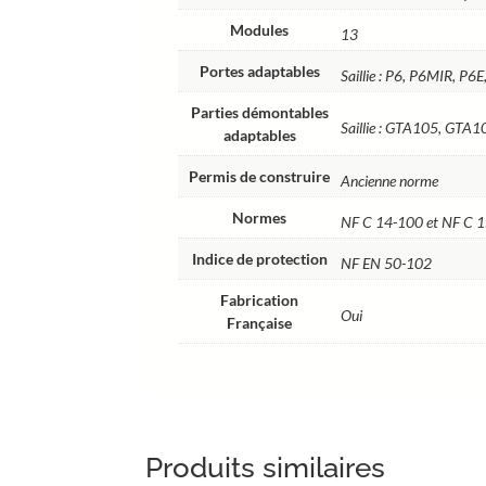
Modules
13
Portes adaptables
Saillie : P6, P6MIR, P6
Parties démontables
Saillie : GTA105, GT
adaptables
Permis de construire
Ancienne norme
Normes
NF C 14-100 et NF C 
Indice de protection
NF EN 50-102
Fabrication
Oui
Française
Produits similaires