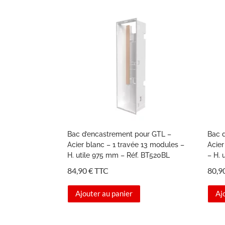
Bac d’encastrement pour GTL –
Bac 
Acier blanc – 1 travée 13 modules –
Acier
H. utile 975 mm – Réf. BT520BL
– H. 
84,90
€
TTC
80,9
Ajouter au panier
Aj