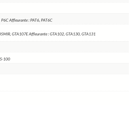
E, P6C Affleurante : PAT6, PAT6C
A105MIR, GTA107E Affleurante : GTA102, GTA130, GTA131
15-100