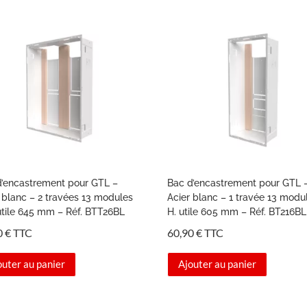
d’encastrement pour GTL –
Bac d’encastrement pour GTL 
 blanc – 2 travées 13 modules
Acier blanc – 1 travée 13 modu
utile 645 mm – Réf. BTT26BL
H. utile 605 mm – Réf. BT216BL
0
€
TTC
60,90
€
TTC
outer au panier
Ajouter au panier