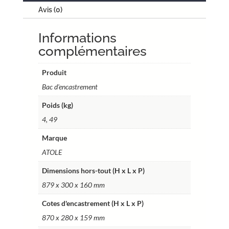
Avis (0)
–
1
Informations
travée
13
complémentaires
modules
–
Produit
H.
Bac d'encastrement
utile
Poids (kg)
855
mm
4, 49
–
Marque
Réf.
ATOLE
BT416BL
Dimensions hors-tout (H x L x P)
879 x 300 x 160 mm
Cotes d'encastrement (H x L x P)
870 x 280 x 159 mm