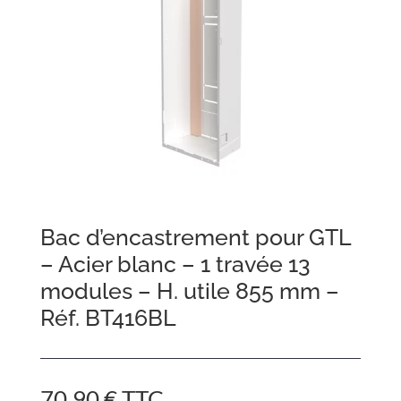
Bac d’encastrement pour GTL
– Acier blanc – 1 travée 13
modules – H. utile 855 mm –
Réf. BT416BL
70,90
€
TTC