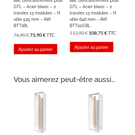
Bac d’encastrement pour
Bac d’encastrement pour
GTL – Acier blanc – 2
GTL – Acier blanc – 2
travées 13 modules – H.
travées 13 modules – H.
utile 525 mm – Réf.
utile 646 mm – Réf.
BTT1BL
BTT20CBL
Le
Le
113,90
€
108,75
€
TTC
Le
Le
76,90
€
73,90
€
TTC
prix
prix
prix
prix
Ajouter au panier
initial
actuel
Ajouter au panier
initial
actuel
était :
est :
était :
est :
113,90 €.
108,75 €.
76,90 €.
73,90 €.
Vous aimerez peut-être aussi…