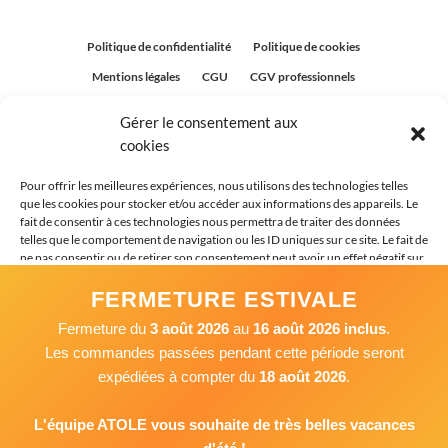
Politique de confidentialité
Politique de cookies
Mentions légales
CGU
CGV professionnels
CGV Particuliers
Plan du site
Gérer le consentement aux
Politique relative aux avis clients
cookies
Pour offrir les meilleures expériences, nous utilisons des technologies telles
que les cookies pour stocker et/ou accéder aux informations des appareils. Le
fait de consentir à ces technologies nous permettra de traiter des données
telles que le comportement de navigation ou les ID uniques sur ce site. Le fait de
ne pas consentir ou de retirer son consentement peut avoir un effet négatif sur
certaines caractéristiques et fonctions.
FERMETURE ESTIVALE
Fermeture du
3 août 2026
au
16 août 2026 inclus
.
Accepter
Les commandes passées pendant cette période seront
expédiées à compter du
18 août 2026
.
Refuser
Voir les préférences
L'équipe ATOLE vous souhaite de très belles vacances