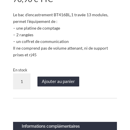
Le bac d’encastrement BT416BL,1 travée 13 modules,
permet l’équipement de :
– une platine de comptage
– 2 rangées
– un coffret de communication
Il ne comprend pas de volume attenant, ni de support
prises et rj45
En stock
quantité
Ajouter au panier
de
Bac
d'encastrement
pour
GTL
–
Acier
Informations complémentaires
blanc