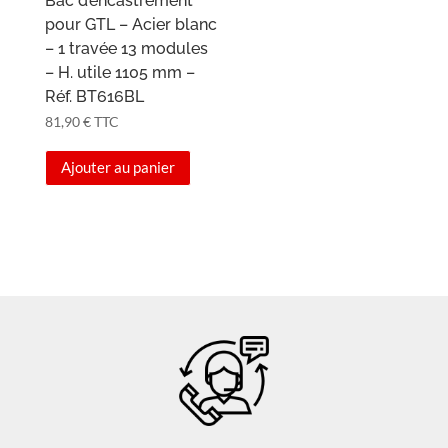
Bac d’encastrement
pour GTL – Acier blanc
– 1 travée 13 modules
– H. utile 1105 mm –
Réf. BT616BL
81,90
€
TTC
Ajouter au panier