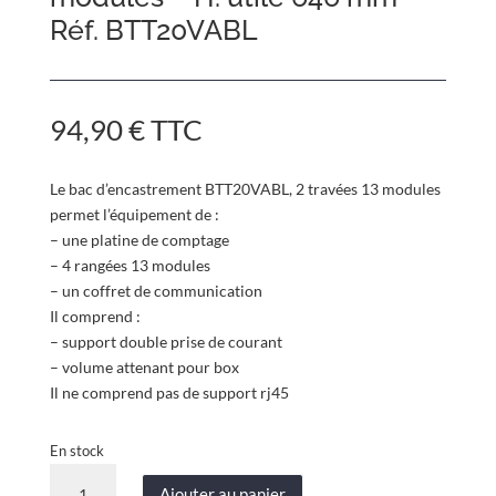
Réf. BTT20VABL
94,90
€
TTC
Le bac d’encastrement BTT20VABL, 2 travées 13 modules
permet l’équipement de :
– une platine de comptage
– 4 rangées 13 modules
– un coffret de communication
Il comprend :
– support double prise de courant
– volume attenant pour box
Il ne comprend pas de support rj45
En stock
quantité
Ajouter au panier