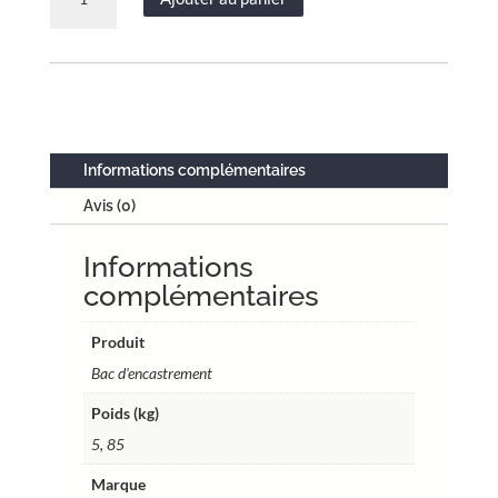
de
Bac
d'encastrement
pour
GTL
–
Acier
Informations complémentaires
blanc
Avis (0)
–
2
Informations
travées
13
complémentaires
modules
–
Produit
H.
Bac d'encastrement
utile
Poids (kg)
646
mm
5, 85
–
Marque
Réf.