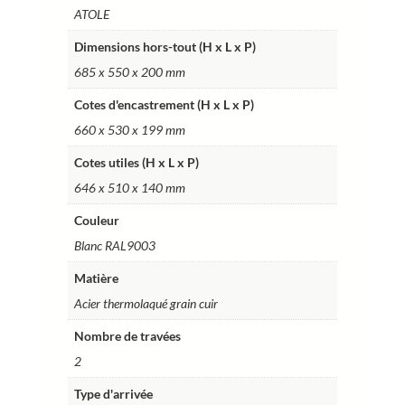
ATOLE
BTT20VABL
Dimensions hors-tout (H x L x P)
685 x 550 x 200 mm
Cotes d'encastrement (H x L x P)
660 x 530 x 199 mm
Cotes utiles (H x L x P)
646 x 510 x 140 mm
Couleur
Blanc RAL9003
Matière
Acier thermolaqué grain cuir
Nombre de travées
2
Type d'arrivée