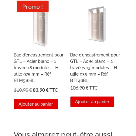
Promo !
Bac d’encastrement pour
Bac d’encastrement pour
GTL – Acier blanc – 1
GTL – Acier blanc – 2
travée 18 modules – H.
travées 13 modules – H.
utile 975 mm – Réf.
utile 935 mm – Réf.
BTM516BL
BTT46BL
106,90
€
TTC
Le
Le
110,90
€
83,90
€
TTC
prix
prix
Ajouter au panier
Ajouter au panier
initial
actuel
était :
est :
110,90 €.
83,90 €.
Vous aimerez peut-être aussi…