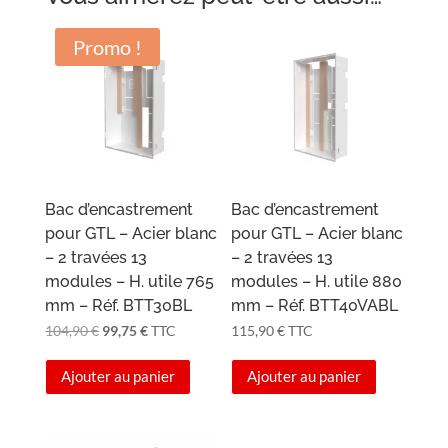
Promo !
Bac d’encastrement
Bac d’encastrement
pour GTL – Acier blanc
pour GTL – Acier blanc
– 2 travées 13
– 2 travées 13
modules – H. utile 765
modules – H. utile 880
mm – Réf. BTT30BL
mm – Réf. BTT40VABL
Le
Le
104,90
€
99,75
€
TTC
115,90
€
TTC
prix
prix
Ajouter au panier
Ajouter au panier
initial
actuel
était :
est :
104,90 €.
99,75 €.