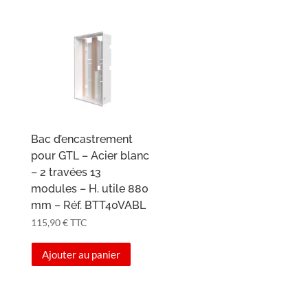
Bac d’encastrement
pour GTL – Acier blanc
– 2 travées 13
modules – H. utile 880
mm – Réf. BTT40VABL
115,90
€
TTC
Ajouter au panier