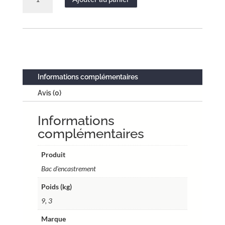
de
Bac
d'encastrement
pour
GTL
–
Acier
Informations complémentaires
blanc
Avis (0)
–
2
Informations
travées
13
complémentaires
modules
–
Produit
H.
Bac d'encastrement
utile
Poids (kg)
1107
mm
9, 3
–
Marque
Réf.