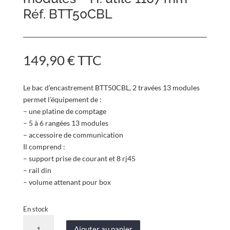
Réf. BTT50CBL
149,90
€
TTC
Le bac d’encastrement BTT50CBL, 2 travées 13 modules
permet l’équipement de :
– une platine de comptage
– 5 à 6 rangées 13 modules
– accessoire de communication
Il comprend :
– support prise de courant et 8 rj45
– rail din
– volume attenant pour box
En stock
quantité
Ajouter au panier