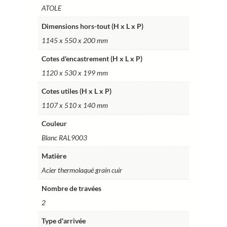
ATOLE
BTT50CBL
Dimensions hors-tout (H x L x P)
1145 x 550 x 200 mm
Cotes d'encastrement (H x L x P)
1120 x 530 x 199 mm
Cotes utiles (H x L x P)
1107 x 510 x 140 mm
Couleur
Blanc RAL9003
Matière
Acier thermolaqué grain cuir
Nombre de travées
2
Type d'arrivée