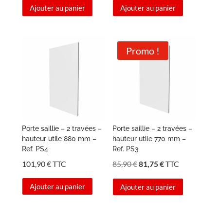
Ajouter au panier
Ajouter au panier
Promo !
Porte saillie – 2 travées –
Porte saillie – 2 travées –
hauteur utile 880 mm –
hauteur utile 770 mm –
Ref. PS4
Ref. PS3
Le
Le
101,90
€
TTC
85,90
€
81,75
€
TTC
prix
prix
Ajouter au panier
Ajouter au panier
initial
actuel
était :
est :
85,90 €.
81,75 €.