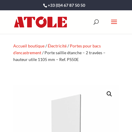
+33 (0)4 67 87 50 50
Accueil boutique
/
Électricité
/
Portes pour bacs
d’encastrement
/ Porte saillie étanche – 2 travées –
hauteur utile 1105 mm – Ref. PS50E