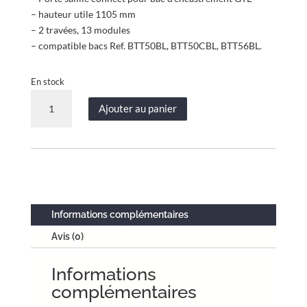
– hauteur utile 1105 mm
– 2 travées, 13 modules
– compatible bacs Ref. BTT50BL, BTT50CBL, BTT56BL.
En stock
quantité
Ajouter au panier
de
Porte
saillie
étanche
-
2
travées
Informations complémentaires
-
Avis (0)
hauteur
utile
Informations
1105
mm
complémentaires
-