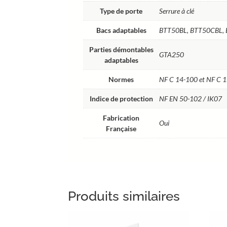
Type de porte
Serrure à clé
Bacs adaptables
BTT50BL, BTT50CBL,
Parties démontables
GTA250
adaptables
Normes
NF C 14-100 et NF C 
Indice de protection
NF EN 50-102 / IK07
Fabrication
Oui
Française
Produits similaires