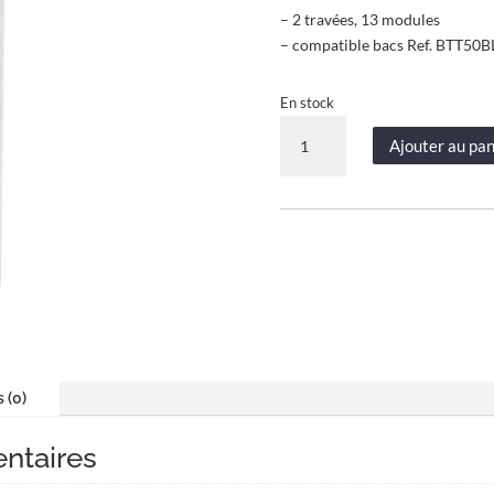
– 2 travées, 13 modules
– compatible bacs Ref. BTT50
En stock
quantité
Ajouter au pan
de
Porte
saillie
avec
serrure
à
clé
-
2
travées
s (0)
-
hauteur
ntaires
utile
1105