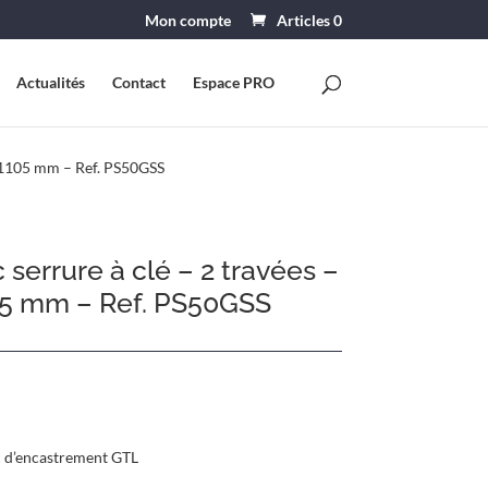
Mon compte
Articles 0
Actualités
Contact
Espace PRO
le 1105 mm – Ref. PS50GSS
c serrure à clé – 2 travées –
105 mm – Ref. PS50GSS
ac d’encastrement GTL