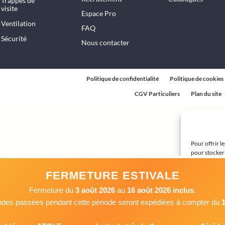
Trappes de
visite
Espace Pro
Ventilation
FAQ
Sécurité
Nous contacter
Politique de confidentialité
Politique de cookies
CGV Particuliers
Plan du site
Pour offrir l
pour stocker 
technologies
ou les ID uni
FERMETURE ESTIVALE
avoir un effe
Fermeture du
3 août 2026
au
16 août 2026 inclus
.
es passées pendant cette période seront expédiées à compter du
1
Ac