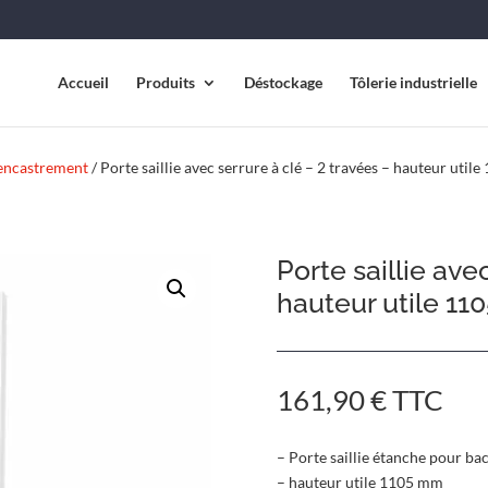
Accueil
Produits
Déstockage
Tôlerie industrielle
’encastrement
/ Porte saillie avec serrure à clé – 2 travées – hauteur uti
Porte saillie ave
hauteur utile 1
161,90
€
TTC
– Porte saillie étanche pour b
– hauteur utile 1105 mm