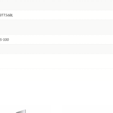
 BTT56BL
15-100