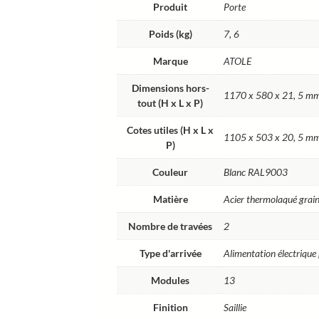
Produit
Porte
Poids (kg)
7, 6
Marque
ATOLE
Dimensions hors-
1170 x 580 x 21, 5 m
tout (H x L x P)
Cotes utiles (H x L x
1105 x 503 x 20, 5 m
P)
Couleur
Blanc RAL9003
Matière
Acier thermolaqué grain
Nombre de travées
2
Type d'arrivée
Alimentation électrique 
Modules
13
Finition
Saillie