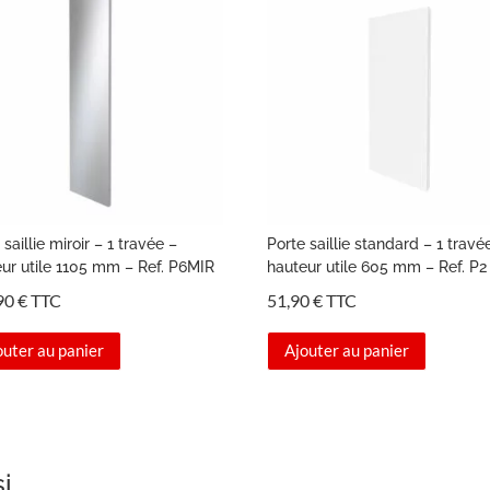
 saillie miroir – 1 travée –
Porte saillie standard – 1 travé
ur utile 1105 mm – Ref. P6MIR
hauteur utile 605 mm – Ref. P2
90
€
TTC
51,90
€
TTC
outer au panier
Ajouter au panier
si…