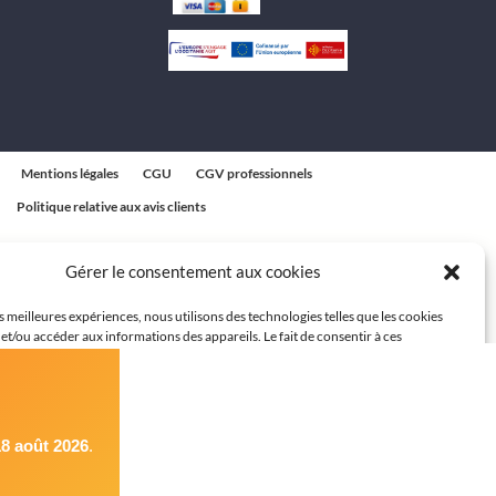
Mentions légales
CGU
CGV professionnels
Politique relative aux avis clients
Gérer le consentement aux cookies
es meilleures expériences, nous utilisons des technologies telles que les cookies
et/ou accéder aux informations des appareils. Le fait de consentir à ces
 nous permettra de traiter des données telles que le comportement de navigation
ques sur ce site. Le fait de ne pas consentir ou de retirer son consentement peut
t négatif sur certaines caractéristiques et fonctions.
8 août 2026
.
cepter
Refuser
Voir les préférences