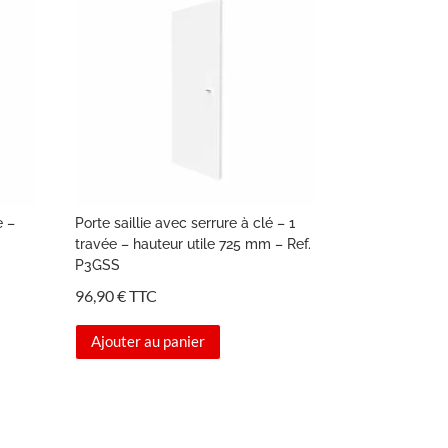
e –
Porte saillie avec serrure à clé – 1
travée – hauteur utile 725 mm – Ref.
P3GSS
96,90
€
TTC
Ajouter au panier