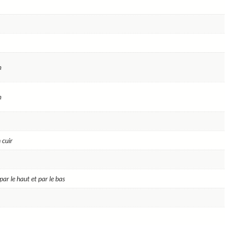
mm
-
Ref.
PS50GSS
m
m
 cuir
par le haut et par le bas