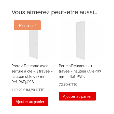
Vous aimerez peut-être aussi…
Promo !
Porte affleurante avec
Porte affleurante – 1
serrure à clé – 1 travée –
travée – hauteur utile 977
hauteur utile 977 mm –
mm – Ref. PAT5
Ref. PAT5GSS
72,90
€
TTC
Le
Le
120,90
€
83,90
€
TTC
Ajouter au panier
prix
prix
Ajouter au panier
initial
actuel
était :
est :