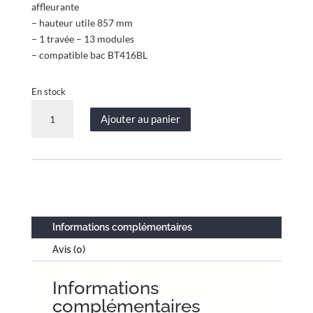
affleurante
– hauteur utile 857 mm
– 1 travée – 13 modules
– compatible bac BT416BL
En stock
quantité
Ajouter au panier
de
Porte
affleurante
-
1
travée
-
Informations complémentaires
hauteur
Avis (0)
utile
857
Informations
mm
-
complémentaires