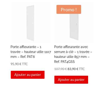
120,90 €.
83,90 €.
Promo !
Porte affleurante – 1
Porte affleurante avec
travée – hauteur utile 1107
serrure à clé – 1 travée –
mm – Ref. PAT6
hauteur utile 857 mm –
Ref. PAT4GSS
95,90
€
TTC
Le
Le
107,90
€
83,90
€
TTC
Ajouter au panier
prix
prix
Ajouter au panier
initial
actuel
était :
est :
107,90 €.
83,90 €.