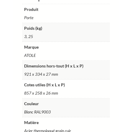
Ref.
PAT4
Produit
Porte
Poids (kg)
3, 25
Marque
ATOLE
Dimensions hors-tout (H x L x P)
921 x 334 x 27 mm
Cotes utiles (H x L x P)
857 x 258 x 26 mm
Couleur
Blanc RAL9003
Matière
Acier thermolaqué grain cuir