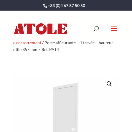
+33 (0)4 67 87 50 50
Accueil boutique
/
Électricité
/
Portes pour bacs
d’encastrement
/ Porte affleurante – 1 travée – hauteur
utile 857 mm – Ref. PAT4