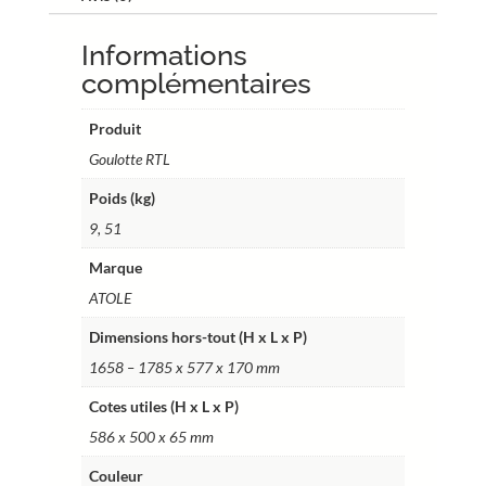
attenant
Informations
-
blanc
complémentaires
-
165,8
Produit
à
Goulotte RTL
178,5
Poids (kg)
x
57,7
9, 51
x
Marque
17
ATOLE
cm
-
Dimensions hors-tout (H x L x P)
Ref.
1658 – 1785 x 577 x 170 mm
RTL204VABL
Cotes utiles (H x L x P)
586 x 500 x 65 mm
Couleur