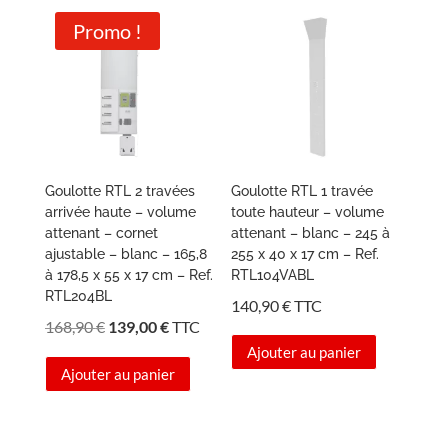
Promo !
Goulotte RTL 2 travées
Goulotte RTL 1 travée
arrivée haute – volume
toute hauteur – volume
attenant – cornet
attenant – blanc – 245 à
ajustable – blanc – 165,8
255 x 40 x 17 cm – Ref.
à 178,5 x 55 x 17 cm – Ref.
RTL104VABL
RTL204BL
140,90
€
TTC
Le
Le
168,90
€
139,00
€
TTC
prix
prix
Ajouter au panier
Ajouter au panier
initial
actuel
était :
est :
168,90 €.
139,00 €.