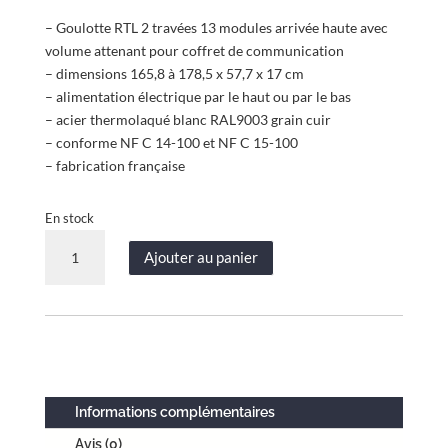
– Goulotte RTL 2 travées 13 modules arrivée haute avec
volume attenant pour coffret de communication
– dimensions 165,8 à 178,5 x 57,7 x 17 cm
– alimentation électrique par le haut ou par le bas
– acier thermolaqué blanc RAL9003 grain cuir
– conforme NF C 14-100 et NF C 15-100
– fabrication française
En stock
quantité
Ajouter au panier
de
Goulotte
RTL
2
travées
arrivée
haute
Informations complémentaires
-
Avis (0)
volume