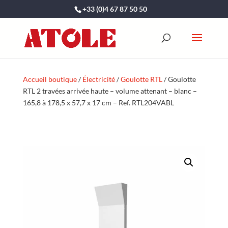
+33 (0)4 67 87 50 50
Accueil boutique
/
Électricité
/
Goulotte RTL
/ Goulotte
RTL 2 travées arrivée haute – volume attenant – blanc –
165,8 à 178,5 x 57,7 x 17 cm – Ref. RTL204VABL