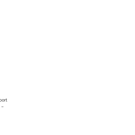
port
 –
.