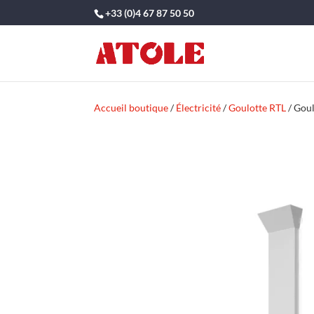
+33 (0)4 67 87 50 50
Accueil boutique
/
Électricité
/
Goulotte RTL
/ Goul