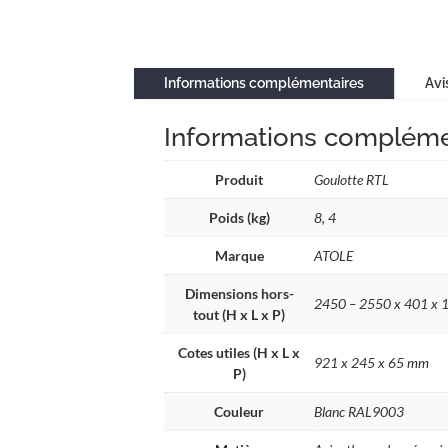
Informations complémentaires
Avi
Informations compléme
Produit
Goulotte RTL
Poids (kg)
8, 4
Marque
ATOLE
Dimensions hors-
2450 – 2550 x 401 x
tout (H x L x P)
Cotes utiles (H x L x
921 x 245 x 65 mm
P)
Couleur
Blanc RAL9003