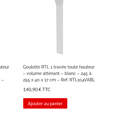
uteur
Goulotte RTL 1 travée toute hauteur
– volume attenant – blanc – 245 à
 –
255 x 40 x 17 cm – Ref. RTL104VABL
140,90
€
TTC
Ajouter au panier