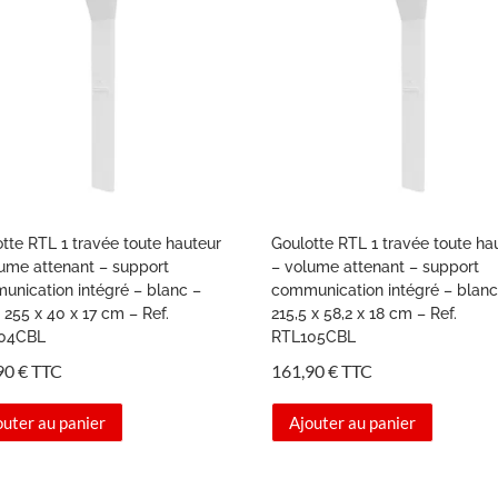
tte RTL 1 travée toute hauteur
Goulotte RTL 1 travée toute ha
lume attenant – support
– volume attenant – support
unication intégré – blanc –
communication intégré – blanc
 255 x 40 x 17 cm – Ref.
215,5 x 58,2 x 18 cm – Ref.
04CBL
RTL105CBL
90
€
TTC
161,90
€
TTC
outer au panier
Ajouter au panier