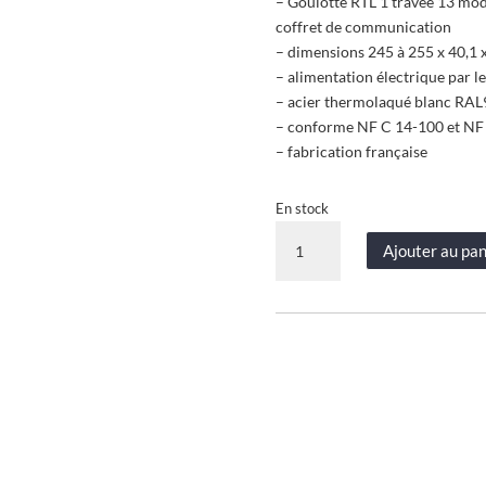
– Goulotte RTL 1 travée 13 mod
coffret de communication
– dimensions 245 à 255 x 40,1 
– alimentation électrique par le
– acier thermolaqué blanc RAL
– conforme NF C 14-100 et NF
– fabrication française
En stock
quantité
Ajouter au pan
de
Goulotte
RTL
1
travée
toute
hauteur
-
volume
attenant