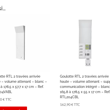
si…
tte RTL 2 travées arrivée
Goulotte RTL 2 travées arrivée
 – volume attenant – blanc –
haute – volume attenant – sup
 à 178,5 x 57,7 x 17 cm – Ref.
communication intégré – blanc
04VABL
165,8 à 178,5 x 55 x 17 cm – Ref
RTL204CBL
90
€
TTC
162,90
€
TTC