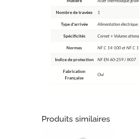
Matière
Acier thermolaqué grain
Nombre de travées
1
Type d'arrivée
Alimentation électrique 
Spécificités
Cornet + Volume attena
Normes
NF C 14-100 et NF C 
Indice de protection
NF EN 60-259 / IK07
Fabrication
Oui
Française
Produits similaires