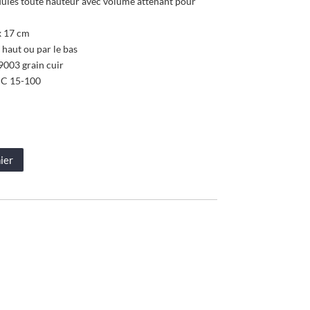
ules toute hauteur avec volume attenant pour
x 17 cm
 haut ou par le bas
9003 grain cuir
 C 15-100
ier