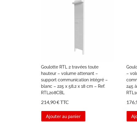
Goulotte RTL 2 travées toute
Goulo
hauteur – volume attenant –
– vo
support communication intégré –
comm
blanc – 225 x 58,2 x 18 cm – Ref.
245 à
RTL208CBL
RTL1
214,90
€
TTC
176,
Ajouter au panier
Aj