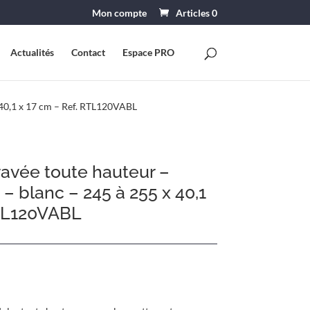
Mon compte
Articles 0
Actualités
Contact
Espace PRO
x 40,1 x 17 cm – Ref. RTL120VABL
ravée toute hauteur –
– blanc – 245 à 255 x 40,1
RTL120VABL