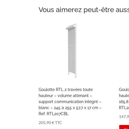
Vous aimerez peut-être aus
Goulotte RTL 2 travées toute
Goulo
hauteur – volume attenant –
haute
support communication intégré –
165,8
blanc – 245 à 255 x 57,7 x 17 cm –
RTL2
Ref. RTL207CBL
147,
205,90
€
TTC