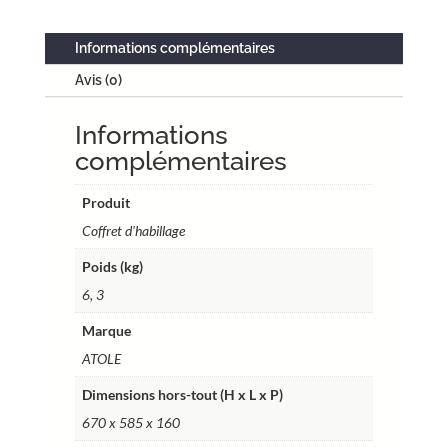
double
travée
Informations complémentaires
acier
Avis (0)
thermolaqué
blanc
Informations
–
porte
complémentaires
serrure
à
Produit
clé
Coffret d'habillage
–
Poids (kg)
2x13
modules
6, 3
–
Marque
cotes
ATOLE
utiles
61
Dimensions hors-tout (H x L x P)
x
670 x 585 x 160
52,3