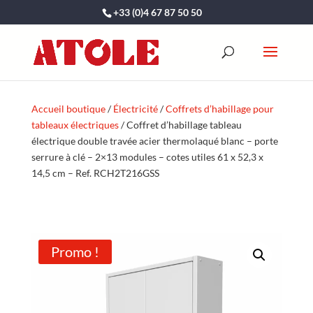
+33 (0)4 67 87 50 50
Accueil boutique
/
Électricité
/
Coffrets d’habillage pour
tableaux électriques
/ Coffret d’habillage tableau
électrique double travée acier thermolaqué blanc – porte
serrure à clé – 2×13 modules – cotes utiles 61 x 52,3 x
14,5 cm – Ref. RCH2T216GSS
Promo !