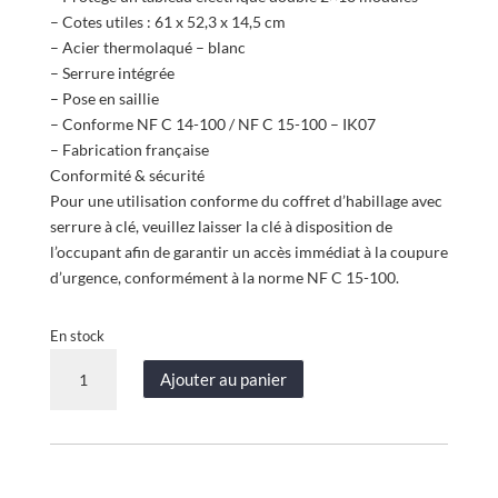
était :
est :
– Cotes utiles : 61 x 52,3 x 14,5 cm
219,90 €.
197,95 €.
– Acier thermolaqué – blanc
– Serrure intégrée
– Pose en saillie
– Conforme NF C 14-100 / NF C 15-100 – IK07
– Fabrication française
Conformité & sécurité
Pour une utilisation conforme du coffret d’habillage avec
serrure à clé, veuillez laisser la clé à disposition de
l’occupant afin de garantir un accès immédiat à la coupure
d’urgence, conformément à la norme NF C 15-100.
En stock
quantité
Ajouter au panier
de
Coffret
d’habillage
tableau
électrique