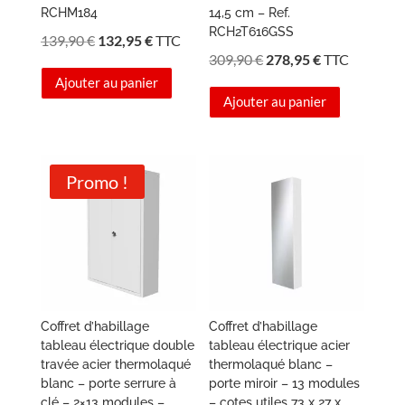
RCHM184
14,5 cm – Ref.
RCH2T616GSS
Le
Le
139,90
€
132,95
€
TTC
Le
Le
309,90
€
278,95
€
TTC
prix
prix
prix
prix
Ajouter au panier
initial
actuel
Ajouter au panier
initial
actuel
était :
est :
était :
est :
139,90 €.
132,95 €.
309,90 €.
278,95 €.
Promo !
Coffret d’habillage
Coffret d’habillage
tableau électrique double
tableau électrique acier
travée acier thermolaqué
thermolaqué blanc –
blanc – porte serrure à
porte miroir – 13 modules
clé – 2×13 modules –
– cotes utiles 73 x 27 x