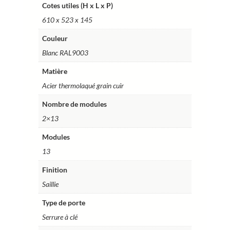
x
Cotes utiles (H x L x P)
14,5
610 x 523 x 145
cm
–
Couleur
Ref.
Blanc RAL9003
RCH2T216GSS
Matière
Acier thermolaqué grain cuir
Nombre de modules
2×13
Modules
13
Finition
Saillie
Type de porte
Serrure à clé