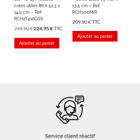
cotes utiles 86 x 52,3 x
13,5 cm – Ref.
14,5 cm – Ref.
RCH300MIR
RCH2T416GSS
209,90
€
TTC
Le
Le
249,90
€
224,95
€
TTC
prix
prix
Ajouter au panier
Ajouter au panier
initial
actuel
était :
est :
249,90 €.
224,95 €.
Service client réactif