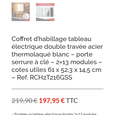
Coffret d’habillage tableau
électrique double travée acier
thermolaqué blanc – porte
serrure à clé – 2×13 modules –
cotes utiles 61 x 52,3 x 14,5 cm
– Ref. RCH2T216GSS
Le
Le
219,90
€
197,95
€
TTC
prix
prix
initial
actuel
– Protège un tableau électrique double 2×13 modules