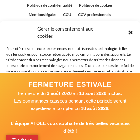
Politique de confidentialité
Politique de cookies
Mentions légales
CGU
CGV professionnels
CGV Particuliers
Plan du site
Gérer le consentement aux
Politique relative aux avis clients
cookies
Pour offrir les meilleures expériences, nous utilisons des technologies telles
que les cookies pour stocker et/ou accéder aux informations des appareils. Le
fait de consentir à ces technologies nous permettra de traiter des données
telles que le comportement de navigation ou les ID uniques sur ce site. Le fait de
ne pas consentir ou de retirer son consentement peut avoir un effet négatif sur
certaines caractéristiques et fonctions.
FERMETURE ESTIVALE
Fermeture du
3 août 2026
au
16 août 2026 inclus
.
Accepter
Les commandes passées pendant cette période seront
expédiées à compter du
18 août 2026
.
Refuser
Voir les préférences
L'équipe ATOLE vous souhaite de très belles vacances
d'été !
Politique de cookies
Politique de confidentialité