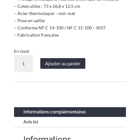
– Cotes utiles : 73 x 26,8 x 12,5 cm
– Acier thermolaqué – noir mat
– Pose en saillie
– Conforme NF C 14-100 / NF C 15-100 – IK07
– Fabrication française
En stock
quantité
Ajouter au panier
de
Coffret
d’habillage
tableau
électrique
acier
thermolaqué
Informations complémentaires
noir
Avis (0)
mat
–
Informations
porte