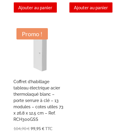
prix
prix
prix
prix
Ajouter au panier
Ajouter au panier
initial
actuel
initial
actuel
était :
est :
était :
est :
99,90 €.
94,95 €.
116,90 €.
111,95 €.
Promo !
Coffret d’habillage
tableau électrique acier
thermolaqué blanc –
porte serrure à clé – 13
modules – cotes utiles 73
x 26,8 x 12,5 cm – Ref.
RCH300GSS
Le
Le
104,90
€
99,95
€
TTC