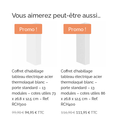
89,90 €.
85,95 €.
Vous aimerez peut-être aussi…
Promo !
Promo !
Coffret d’habillage
Coffret d’habillage
tableau électrique acier
tableau électrique acier
thermolaqué blanc –
thermolaqué blanc –
porte standard – 13
porte standard – 13
modules – cotes utiles 73
modules – cotes utiles 86
x 26,8 x 12,5 cm – Ref.
x 26,8 x 12,5 cm – Ref.
RCH300
RCH400
Le
Le
Le
Le
99,90
€
94,95
€
TTC
116,90
€
111,95
€
TTC