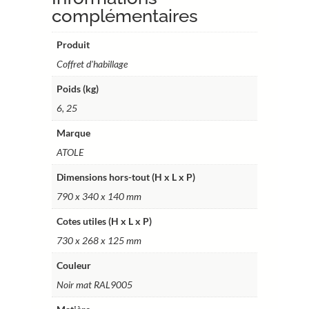
standard
complémentaires
–
13
Produit
modules
Coffret d'habillage
–
Poids (kg)
cotes
utiles
6, 25
73
Marque
x
ATOLE
26,8
x
Dimensions hors-tout (H x L x P)
12,5
790 x 340 x 140 mm
cm
–
Cotes utiles (H x L x P)
Ref.
730 x 268 x 125 mm
RCH300NR
Couleur
Noir mat RAL9005