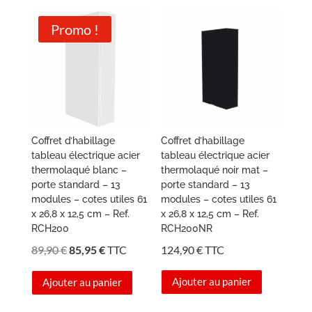
159,90 €.
151,95 €.
91,90 €.
65,00 €.
Promo !
Coffret d’habillage
Coffret d’habillage
tableau électrique acier
tableau électrique acier
thermolaqué blanc –
thermolaqué noir mat –
porte standard – 13
porte standard – 13
modules – cotes utiles 61
modules – cotes utiles 61
x 26,8 x 12,5 cm – Ref.
x 26,8 x 12,5 cm – Ref.
RCH200
RCH200NR
Le
Le
89,90
€
85,95
€
TTC
124,90
€
TTC
prix
prix
Ajouter au panier
Ajouter au panier
initial
actuel
était :
est :