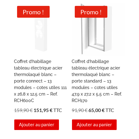
Promo !
Promo !
Coffret d’habillage
Coffret d’habillage
tableau électrique acier
tableau électrique acier
thermolaqué blanc –
thermolaqué blanc –
porte connect – 13
porte standard – 13
modules – cotes utiles 111
modules – cotes utiles
x 26,8 x 12,5 cm – Ref.
47,9 x 27,2 x 5,5 cm – Ref.
RCH600C
RCH170
Le
Le
Le
Le
159,90
€
151,95
€
TTC
91,90
€
65,00
€
TTC
prix
prix
prix
prix
Ajouter au panier
Ajouter au panier
initial
actuel
initial
actuel
était :
est :
était :
est :