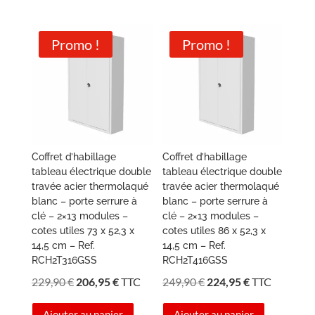
était :
est :
219,90 €.
197,95 €.
Promo !
Promo !
Coffret d’habillage
Coffret d’habillage
tableau électrique double
tableau électrique double
travée acier thermolaqué
travée acier thermolaqué
blanc – porte serrure à
blanc – porte serrure à
clé – 2×13 modules –
clé – 2×13 modules –
cotes utiles 73 x 52,3 x
cotes utiles 86 x 52,3 x
14,5 cm – Ref.
14,5 cm – Ref.
RCH2T316GSS
RCH2T416GSS
Le
Le
Le
Le
229,90
€
206,95
€
TTC
249,90
€
224,95
€
TTC
prix
prix
prix
prix
Ajouter au panier
Ajouter au panier