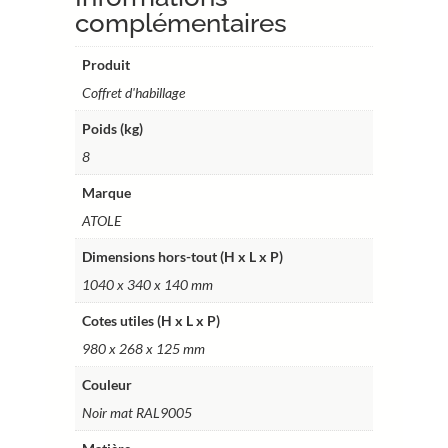
standard
complémentaires
–
13
Produit
modules
Coffret d'habillage
–
Poids (kg)
cotes
utiles
8
98
Marque
x
ATOLE
26,8
x
Dimensions hors-tout (H x L x P)
12,5
1040 x 340 x 140 mm
cm
–
Cotes utiles (H x L x P)
Ref.
980 x 268 x 125 mm
RCH500NR
Couleur
Noir mat RAL9005