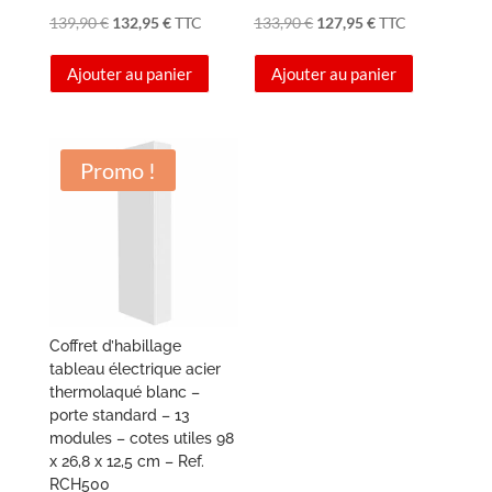
Le
Le
Le
Le
139,90
€
132,95
€
TTC
133,90
€
127,95
€
TTC
prix
prix
prix
prix
Ajouter au panier
Ajouter au panier
initial
actuel
initial
actuel
était :
est :
était :
est :
139,90 €.
132,95 €.
133,90 €.
127,95 €.
Promo !
Coffret d’habillage
tableau électrique acier
thermolaqué blanc –
porte standard – 13
modules – cotes utiles 98
x 26,8 x 12,5 cm – Ref.
RCH500