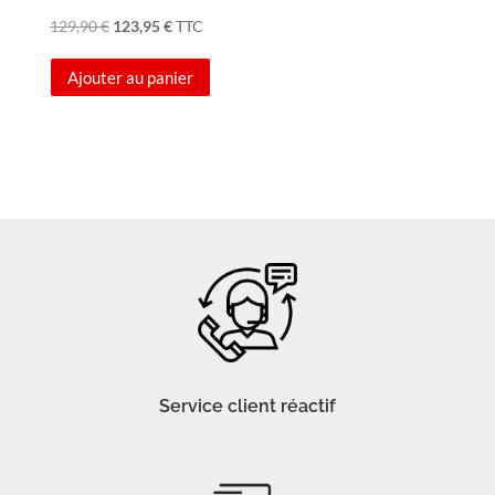
Le
Le
129,90
€
123,95
€
TTC
prix
prix
Ajouter au panier
initial
actuel
était :
est :
129,90 €.
123,95 €.
Service client réactif