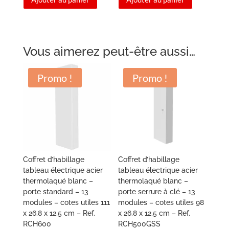
initial
actuel
initial
actuel
était :
est :
était :
est :
229,90 €.
206,95 €.
249,90 €.
224,95 €.
Vous aimerez peut-être aussi…
Promo !
Promo !
Coffret d’habillage
Coffret d’habillage
tableau électrique acier
tableau électrique acier
thermolaqué blanc –
thermolaqué blanc –
porte standard – 13
porte serrure à clé – 13
modules – cotes utiles 111
modules – cotes utiles 98
x 26,8 x 12,5 cm – Ref.
x 26,8 x 12,5 cm – Ref.
RCH600
RCH500GSS