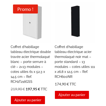
Promo !
Coffret d’habillage
Coffret d’habillage
tableau électrique double
tableau électrique acier
travée acier thermolaqué
thermolaqué noir mat –
blanc – porte serrure à
porte standard – 13
clé – 2×13 modules –
modules – cotes utiles 111
cotes utiles 61 x 52,3 x
x 26,8 x 12,5 cm – Ref.
14,5 cm – Ref.
RCH600NR
RCH2T216GSS
174,90
€
TTC
Le
Le
219,90
€
197,95
€
TTC
prix
prix
Ajouter au panier
Ajouter au panier
initial
actuel