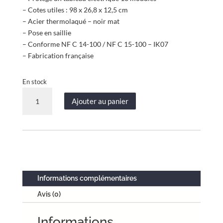
– Cotes utiles : 98 x 26,8 x 12,5 cm
– Acier thermolaqué – noir mat
– Pose en saillie
– Conforme NF C 14-100 / NF C 15-100 – IK07
– Fabrication française
En stock
quantité
Ajouter au panier
de
Coffret
d’habillage
tableau
électrique
acier
thermolaqué
Informations complémentaires
noir
Avis (0)
mat
–
Informations
porte