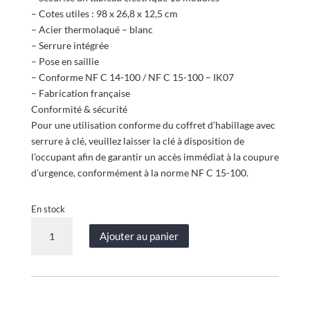
était :
est :
– Cotes utiles : 98 x 26,8 x 12,5 cm
133,90 €.
127,95 €.
– Acier thermolaqué – blanc
– Serrure intégrée
– Pose en saillie
– Conforme NF C 14-100 / NF C 15-100 – IK07
– Fabrication française
Conformité & sécurité
Pour une utilisation conforme du coffret d’habillage avec
serrure à clé, veuillez laisser la clé à disposition de
l’occupant afin de garantir un accès immédiat à la coupure
d’urgence, conformément à la norme NF C 15-100.
En stock
quantité
Ajouter au panier
de
Coffret
d’habillage
tableau
électrique