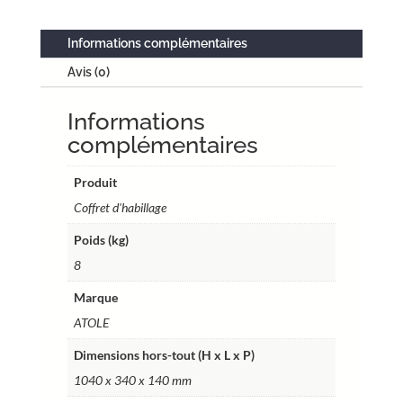
acier
thermolaqué
Informations complémentaires
blanc
Avis (0)
–
porte
Informations
serrure
à
complémentaires
clé
–
Produit
13
Coffret d'habillage
modules
Poids (kg)
–
cotes
8
utiles
Marque
98
ATOLE
x
26,8
Dimensions hors-tout (H x L x P)
x
1040 x 340 x 140 mm
12,5