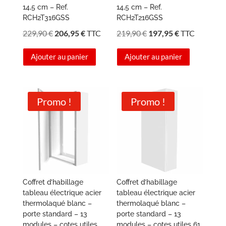
14,5 cm – Ref.
14,5 cm – Ref.
RCH2T316GSS
RCH2T216GSS
Le
Le
Le
Le
229,90
€
206,95
€
TTC
219,90
€
197,95
€
TTC
prix
prix
prix
prix
Ajouter au panier
Ajouter au panier
initial
actuel
initial
actuel
était :
est :
était :
est :
229,90 €.
206,95 €.
219,90 €.
197,95 €.
Promo !
Promo !
Coffret d’habillage
Coffret d’habillage
tableau électrique acier
tableau électrique acier
thermolaqué blanc –
thermolaqué blanc –
porte standard – 13
porte standard – 13
modules – cotes utiles
modules – cotes utiles 61