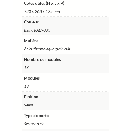
cm
Cotes utiles (H x L x P)
–
980 x 268 x 125 mm
Ref.
RCH500GSS
Couleur
Blanc RAL9003
Matière
Acier thermolaqué grain cuir
Nombre de modules
13
Modules
13
Finition
Saillie
Type de porte
Serrure à clé