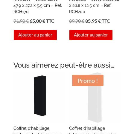
47,9 x 27,2 x 5,5 cm – Ref.
x 26,8 x 12,5 cm – Ref.
RCH170
RCH200
Le
Le
Le
Le
91,90
€
65,00
€
TTC
89,90
€
85,95
€
TTC
prix
prix
prix
prix
Ajouter au panier
Ajouter au panier
initial
actuel
initial
actuel
était :
est :
était :
est :
91,90 €.
65,00 €.
89,90 €.
85,95 €.
Vous aimerez peut-être aussi…
Promo !
Coffret d’habillage
Coffret d’habillage