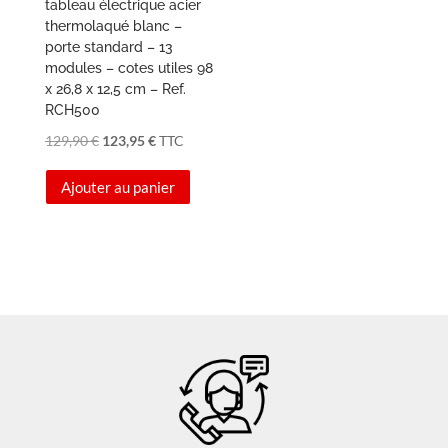
tableau électrique acier
thermolaqué blanc –
porte standard – 13
modules – cotes utiles 98
x 26,8 x 12,5 cm – Ref.
RCH500
Le
Le
129,90
€
123,95
€
TTC
prix
prix
Ajouter au panier
initial
actuel
était :
est :
129,90 €.
123,95 €.