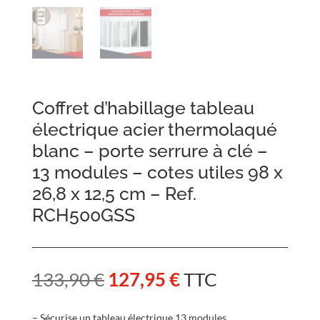
Coffret d’habillage tableau
électrique acier thermolaqué
blanc – porte serrure à clé –
13 modules – cotes utiles 98 x
26,8 x 12,5 cm – Ref.
RCH500GSS
Le
Le
133,90
€
127,95
€
TTC
prix
prix
initial
actuel
– Sécurise un tableau électrique 13 modules