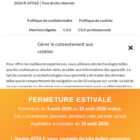
2024 © ATOLE | Tous droits réservés
Politique de confidentialité
Politique de cookies
Mentions légales
CGU
CGV professionnels
CGV Particuliers
Plan du site
Gérer le consentement aux
Politique relative aux avis clients
cookies
Pour offrir les meilleures expériences, nous utilisons des technologies telles
que les cookies pour stocker et/ou accéder aux informations des appareils. Le
fait de consentir à ces technologies nous permettra de traiter des données
telles que le comportement de navigation ou les ID uniques sur ce site. Le fait de
ne pas consentir ou de retirer son consentement peut avoir un effet négatif sur
certaines caractéristiques et fonctions.
FERMETURE ESTIVALE
Fermeture du
3 août 2026
au
16 août 2026 inclus
.
Accepter
Les commandes passées pendant cette période seront
expédiées à compter du
18 août 2026
.
Refuser
Voir les préférences
L'équipe ATOLE vous souhaite de très belles vacances