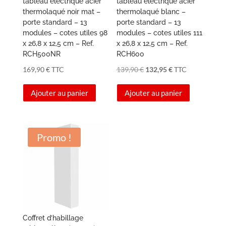
tableau électrique acier
tableau électrique acier
thermolaqué noir mat –
thermolaqué blanc –
porte standard – 13
porte standard – 13
modules – cotes utiles 98
modules – cotes utiles 111
x 26,8 x 12,5 cm – Ref.
x 26,8 x 12,5 cm – Ref.
RCH500NR
RCH600
Le
Le
169,90
€
TTC
139,90
€
132,95
€
TTC
prix
prix
Ajouter au panier
Ajouter au panier
initial
actuel
était :
est :
139,90 €.
132,95 €.
Promo !
Coffret d’habillage