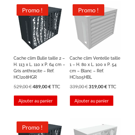
Promo !
Promo !
Cache clim Bulle taille 2 –
Cache clim Ventelle taille
H. 113 x L. 110 x P. 64 cm –
1 – H. 80 x L. 100 x P. 54
Gris anthracite – Réf.
cm – Blanc – Réf.
HCI208HGR
HCI105HBL
Le
Le
Le
Le
529,00
€
489,00
€
TTC
339,00
€
319,00
€
TTC
prix
prix
prix
prix
Ajouter au panier
Ajouter au panier
initial
actuel
initial
actuel
était :
est :
était :
est :
529,00 €.
489,00 €.
339,00 €.
319,00 €.
Promo !