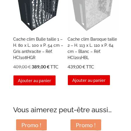
Cache clim Bulle taille 1 –
Cache clim Baroque taille
H. 80 x L. 100 x P. 54 cm –
2 – H. 113 x L. 110 x P. 64
Gris anthracite – Réf.
cm – Blanc – Réf.
HCI108HGR
HCI201HBL
Le
Le
409,00
€
389,00
€
TTC
439,00
€
TTC
prix
prix
Ajouter au panier
Ajouter au panier
initial
actuel
était :
est :
409,00 €.
389,00 €.
Vous aimerez peut-être aussi…
Promo !
Promo !