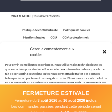
2024 © ATOLE | Tous droits réservés
Politique de confidentialité
Politique de cookies
Mentions légales
CGU
CGV professionnels
CGV Particuliers
Plan du site
Gérer le consentement aux
Politique relative aux avis clients
cookies
Pour offrir les meilleures expériences, nous utilisons des technologies telles
que les cookies pour stocker et/ou accéder aux informations des appareils. Le
fait de consentir à ces technologies nous permettra de traiter des données
telles que le comportement de navigation ou les ID uniques sur ce site. Le fait de
ne pas consentir ou de retirer son consentement peut avoir un effet négatif sur
certaines caractéristiques et fonctions.
FERMETURE ESTIVALE
Fermeture du
3 août 2026
au
16 août 2026 inclus
.
Accepter
Les commandes passées pendant cette période seront