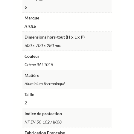
2
6
-
Marque
Ref.
ATOLE
MCTA700CR
Dimensions hors-tout (H x L x P)
600 x 700 x 280 mm
Couleur
Crème RAL1015
Matière
Aluminium thermolaqué
Taille
2
Indice de protection
NF EN 50-102 / IK08
Fabrication Française