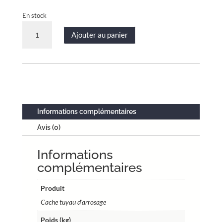
En stock
quantité
Ajouter au panier
de
Cache
tuyau
d'arrosage
pour
dévidoir
mural
Informations complémentaires
-
Avis (0)
crème
-
Informations
60
x
complémentaires
70
x
Produit
28
Cache tuyau d'arrosage
cm
Poids (kg)
taille