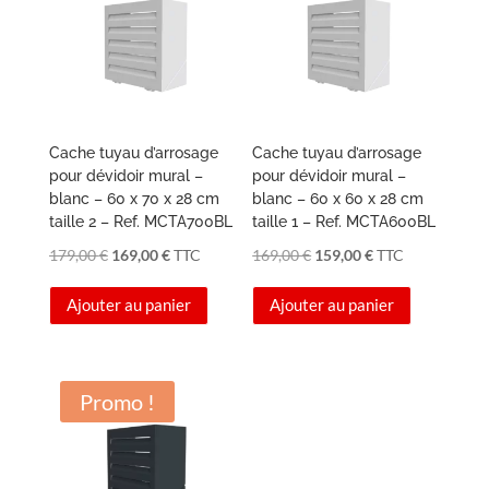
Cache tuyau d’arrosage
Cache tuyau d’arrosage
pour dévidoir mural –
pour dévidoir mural –
blanc – 60 x 70 x 28 cm
blanc – 60 x 60 x 28 cm
taille 2 – Ref. MCTA700BL
taille 1 – Ref. MCTA600BL
Le
Le
Le
Le
179,00
€
169,00
€
TTC
169,00
€
159,00
€
TTC
prix
prix
prix
prix
Ajouter au panier
Ajouter au panier
initial
actuel
initial
actuel
était :
est :
était :
est :
179,00 €.
169,00 €.
169,00 €.
159,00 €.
Promo !