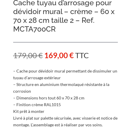
Cache tuyau d’arrosage pour
dévidoir mural – crème – 60 x
70 x 28 cm taille 2 – Ref.
MCTA700CR
Le
Le
179,00
€
169,00
€
TTC
prix
prix
initial
actuel
– Cache pour dévidoir mural permettant de dissimuler un
était :
est :
tuyau d’arrosage extérieur
179,00 €.
169,00 €.
– Structure en aluminium thermolaqué résistante à la
corrosion
– Dimensions hors tout 60 x 70 x 28 cm
– Finition crème RAL1015
Kit prêt à monter
Livré à plat sur palette sécurisée, avec visserie et notice de
montage. L’assemblage est à réaliser par vos soins.