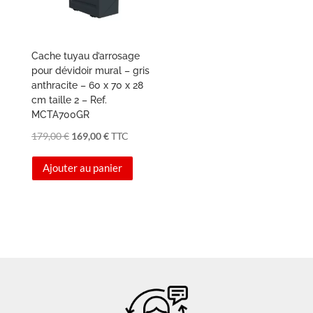
Cache tuyau d’arrosage
pour dévidoir mural – gris
anthracite – 60 x 70 x 28
cm taille 2 – Ref.
MCTA700GR
Le
Le
179,00
€
169,00
€
TTC
prix
prix
Ajouter au panier
initial
actuel
était :
est :
179,00 €.
169,00 €.