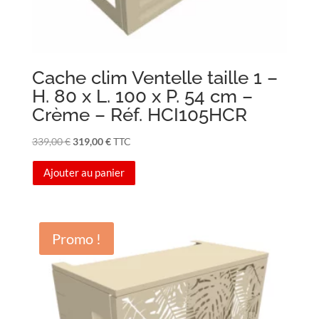
Cache clim Ventelle taille 1 –
H. 80 x L. 100 x P. 54 cm –
Crème – Réf. HCI105HCR
Le
Le
339,00
€
319,00
€
TTC
prix
prix
Ajouter au panier
initial
actuel
était :
est :
339,00 €.
319,00 €.
Promo !