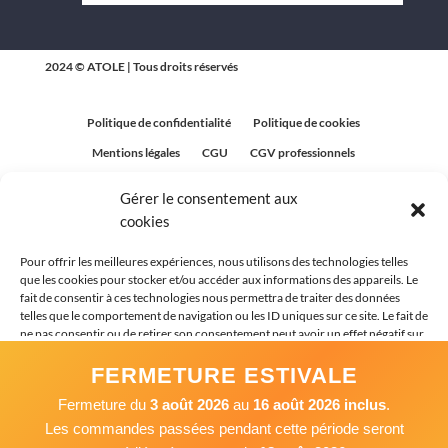
2024 © ATOLE | Tous droits réservés
Politique de confidentialité
Politique de cookies
Mentions légales
CGU
CGV professionnels
CGV Particuliers
Plan du site
Gérer le consentement aux
Politique relative aux avis clients
cookies
Pour offrir les meilleures expériences, nous utilisons des technologies telles
que les cookies pour stocker et/ou accéder aux informations des appareils. Le
fait de consentir à ces technologies nous permettra de traiter des données
telles que le comportement de navigation ou les ID uniques sur ce site. Le fait de
ne pas consentir ou de retirer son consentement peut avoir un effet négatif sur
certaines caractéristiques et fonctions.
FERMETURE ESTIVALE
Fermeture du
3 août 2026
au
16 août 2026 inclus
.
Accepter
Les commandes passées pendant cette période seront