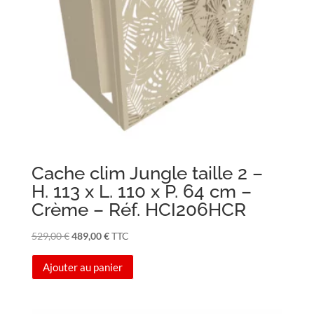
Cache clim Jungle taille 2 –
H. 113 x L. 110 x P. 64 cm –
Crème – Réf. HCI206HCR
Le
Le
529,00
€
489,00
€
TTC
prix
prix
Ajouter au panier
initial
actuel
était :
est :
529,00 €.
489,00 €.