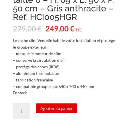
50 cm – Gris anthracite –
Réf. HCI005HGR
Le
Le
279,00
€
249,00
€
TTC
prix
prix
initial
actuel
Le cache clim Ventelle habille votre installation et protège
était :
est :
le groupe extérieur :
279,00 €.
249,00 €.
– masque le moteur de clim
– conserve la circulation d’air
– protège des chocs (IK08)
– aluminium thermolaqué
– fabrication française
– compatible groupe max 640 x 700 x 440 mm
En stock
quantité
Ajouter au panier
de
Cache
clim