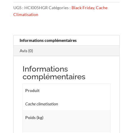
Ventelle
UGS :
HCI005HGR
Catégories :
Black Friday
,
Cache
taille
Climatisation
0
–
H.
69
Informations complémentaires
x
Avis (0)
L.
90
x
Informations
P.
complémentaires
50
cm
Produit
–
Gris
Cache climatisation
anthracite
–
Poids (kg)
Réf.
HCI005HGR