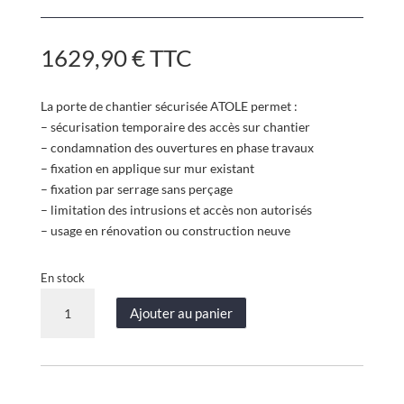
1629,90
€
TTC
La porte de chantier sécurisée ATOLE permet :
– sécurisation temporaire des accès sur chantier
– condamnation des ouvertures en phase travaux
– fixation en applique sur mur existant
– fixation par serrage sans perçage
– limitation des intrusions et accès non autorisés
– usage en rénovation ou construction neuve
En stock
quantité
Ajouter au panier
de
Porte
de
chantier
sécurisée