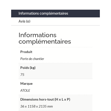
–
Fixation
Informations complémentaires
en
Avis (0)
applique
ou
Informations
par
serrage
complémentaires
–
Réf.
Produit
FPCV06
Porte de chantier
Poids (kg)
75
Marque
ATOLE
Dimensions hors-tout (H x L x P)
36 x 1158 x 2135 mm