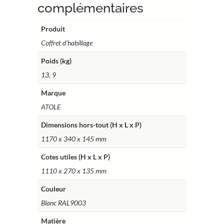
–
complémentaires
13
modules
Produit
–
Coffret d'habillage
cotes
Poids (kg)
utiles
111
13, 9
x
Marque
27
ATOLE
x
13,5
Dimensions hors-tout (H x L x P)
cm
1170 x 340 x 145 mm
–
Ref.
Cotes utiles (H x L x P)
RCH600MIR
1110 x 270 x 135 mm
Couleur
Blanc RAL9003
Matière