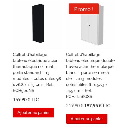
Promo !
Coffret d’habillage
Coffret d’habillage
tableau électrique acier
tableau électrique double
thermolaqué noir mat –
travée acier thermolaqué
porte standard – 13
blanc – porte serrure à
modules – cotes utiles 98
clé – 2×13 modules –
x 26,8 x 12,5 cm – Ref.
cotes utiles 61 x 52,3 x
RCH500NR
14,5 cm – Ref.
RCH2T216GSS
169,90
€
TTC
Le
Le
219,90
€
197,95
€
TTC
prix
prix
Ajouter au panier
Ajouter au panier
initial
actuel
était :
est :