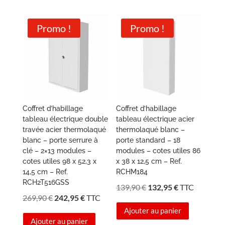
219,90 €.
197,95 €.
Promo !
Promo !
Coffret d’habillage
Coffret d’habillage
tableau électrique double
tableau électrique acier
travée acier thermolaqué
thermolaqué blanc –
blanc – porte serrure à
porte standard – 18
clé – 2×13 modules –
modules – cotes utiles 86
cotes utiles 98 x 52,3 x
x 38 x 12,5 cm – Ref.
14,5 cm – Ref.
RCHM184
RCH2T516GSS
Le
Le
139,90
€
132,95
€
TTC
Le
Le
269,90
€
242,95
€
TTC
prix
prix
prix
prix
Ajouter au panier
initial
actuel
Ajouter au panier
initial
actuel