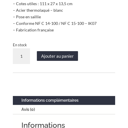
– Cotes utiles : 111 x 27 x 13,5 cm
– Acier thermolaqué – blanc
– Pose en saillie
– Conforme NF C 14-100 / NF C 15-100 – IK07
– Fabrication française
En stock
quantité
Ajouter au panier
de
Coffret
d’habillage
tableau
électrique
acier
thermolaqué
Informations complémentaires
blanc
Avis (0)
–
porte
Informations
miroir