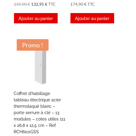
Le
Le
139,90
€
132,95
€
TTC
174,90
€
TTC
prix
prix
Ajouter au panier
Ajouter au panier
initial
actuel
était :
est :
139,90 €.
132,95 €.
Promo !
Coffret d’habillage
tableau électrique acier
thermolaqué blanc –
porte serrure à clé – 13
modules – cotes utiles 111
x 26,8 x 12,5 cm – Ref.
RCH600GSS