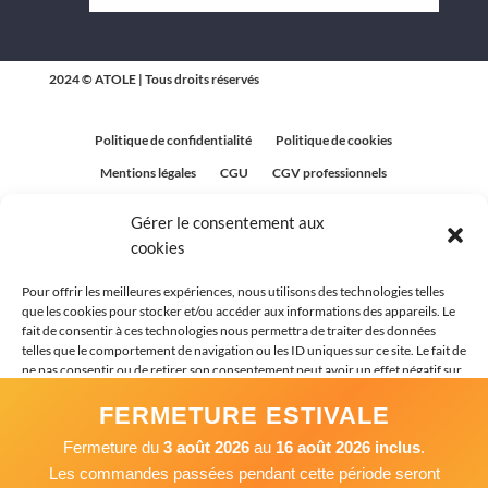
2024 © ATOLE | Tous droits réservés
Politique de confidentialité
Politique de cookies
Mentions légales
CGU
CGV professionnels
CGV Particuliers
Plan du site
Gérer le consentement aux
Politique relative aux avis clients
cookies
Pour offrir les meilleures expériences, nous utilisons des technologies telles
que les cookies pour stocker et/ou accéder aux informations des appareils. Le
fait de consentir à ces technologies nous permettra de traiter des données
telles que le comportement de navigation ou les ID uniques sur ce site. Le fait de
ne pas consentir ou de retirer son consentement peut avoir un effet négatif sur
certaines caractéristiques et fonctions.
FERMETURE ESTIVALE
Fermeture du
3 août 2026
au
16 août 2026 inclus
.
Accepter
Les commandes passées pendant cette période seront