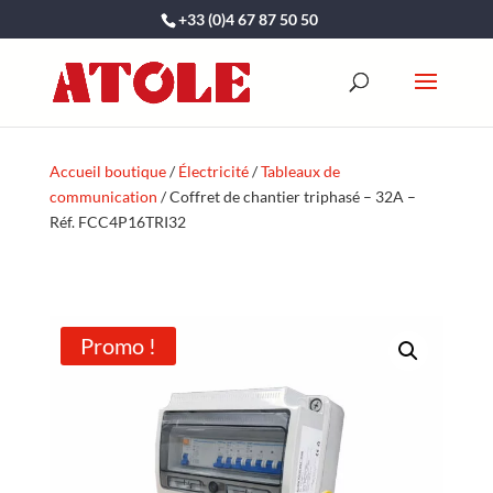
+33 (0)4 67 87 50 50
Accueil boutique
/
Électricité
/
Tableaux de
communication
/ Coffret de chantier triphasé – 32A –
Réf. FCC4P16TRI32
Promo !