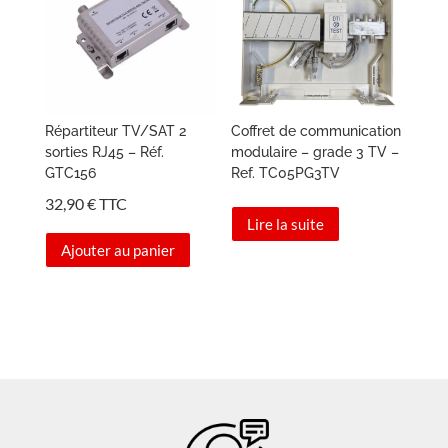
Répartiteur TV/SAT 2
Coffret de communication
sorties RJ45 – Réf.
modulaire – grade 3 TV –
GTC156
Ref. TC05PG3TV
32,90
€
TTC
Lire la suite
Ajouter au panier