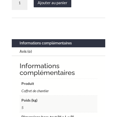
Ajouter au panier
de
Coffret
de
chantier
triphasé
–
32A
Informations complémentaires
–
Avis (0)
Réf.
FCC4P16TRI32
Informations
complémentaires
Produit
Coffret de chantier
Poids (kg)
5
Dimensions hors-tout (H x L x P)