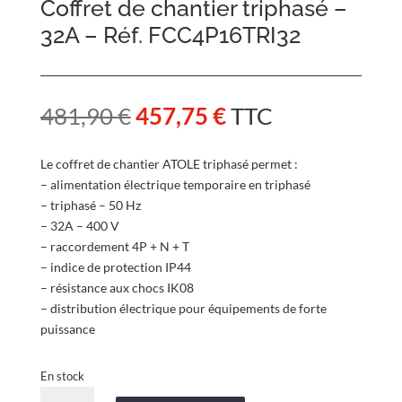
Coffret de chantier triphasé –
32A – Réf. FCC4P16TRI32
Le
Le
481,90
€
457,75
€
TTC
prix
prix
initial
actuel
Le coffret de chantier ATOLE triphasé permet :
était :
est :
– alimentation électrique temporaire en triphasé
481,90 €.
457,75 €.
– triphasé – 50 Hz
– 32A – 400 V
– raccordement 4P + N + T
– indice de protection IP44
– résistance aux chocs IK08
– distribution électrique pour équipements de forte
puissance
En stock
quantité