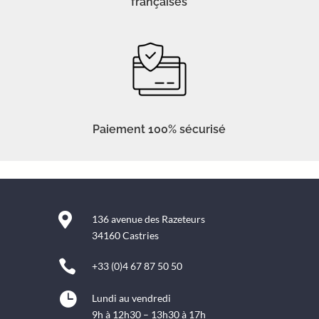
françaises
Paiement 100% sécurisé

136 avenue des Razeteurs
34160 Castries

+33 (0)4 67 87 50 50

Lundi au vendredi
9h à 12h30 – 13h30 à 17h