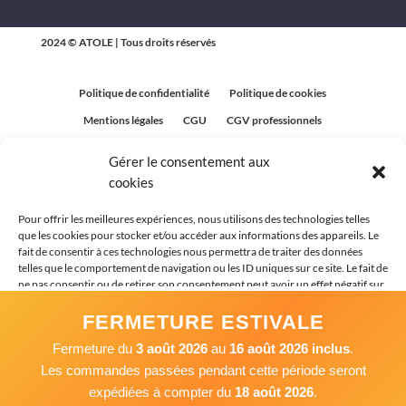
2024 © ATOLE | Tous droits réservés
Politique de confidentialité
Politique de cookies
Mentions légales
CGU
CGV professionnels
CGV Particuliers
Plan du site
Gérer le consentement aux
Politique relative aux avis clients
cookies
Pour offrir les meilleures expériences, nous utilisons des technologies telles
que les cookies pour stocker et/ou accéder aux informations des appareils. Le
fait de consentir à ces technologies nous permettra de traiter des données
telles que le comportement de navigation ou les ID uniques sur ce site. Le fait de
ne pas consentir ou de retirer son consentement peut avoir un effet négatif sur
certaines caractéristiques et fonctions.
FERMETURE ESTIVALE
Fermeture du
3 août 2026
au
16 août 2026 inclus
.
Accepter
Les commandes passées pendant cette période seront
expédiées à compter du
18 août 2026
.
Refuser