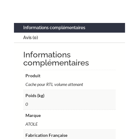
RTLC
toute
hauteur
–
Informations complémentaires
Réf.
Avis (0)
GCRTLCV01
Informations
complémentaires
Produit
Cache pour RTL volume attenant
Poids (kg)
0
Marque
ATOLE
Fabrication Française