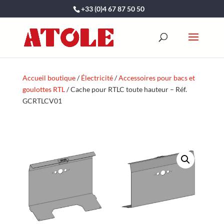
+33 (0)4 67 87 50 50
Accueil boutique
/
Électricité
/
Accessoires pour bacs et
goulottes RTL
/ Cache pour RTLC toute hauteur – Réf.
GCRTLCV01