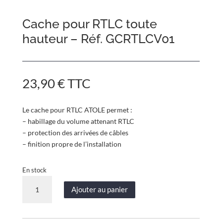
Cache pour RTLC toute
hauteur – Réf. GCRTLCV01
23,90
€
TTC
Le cache pour RTLC ATOLE permet :
– habillage du volume attenant RTLC
– protection des arrivées de câbles
– finition propre de l’installation
En stock
quantité
Ajouter au panier
de
Cache
pour