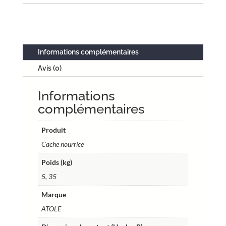
nourrice
largeur
réglable
–
450
Informations complémentaires
x
Avis (0)
605
à
Informations
1150
x
complémentaires
150
mm
Produit
–
Cache nourrice
Réf
Poids (kg)
ZHNR02
5, 35
Marque
ATOLE