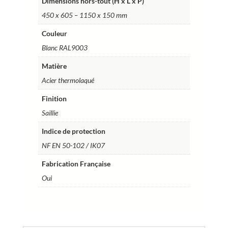
Dimensions hors-tout (H x L x P)
450 x 605 – 1150 x 150 mm
Couleur
Blanc RAL9003
Matière
Acier thermolaqué
Finition
Saillie
Indice de protection
NF EN 50-102 / IK07
Fabrication Française
Oui