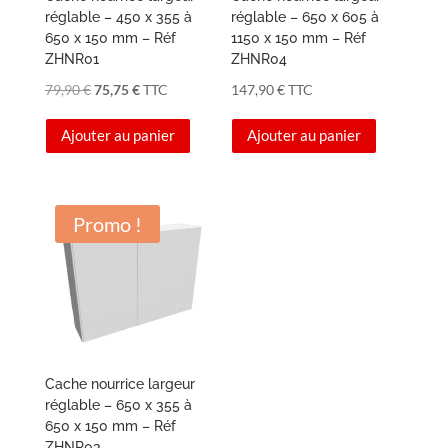
réglable – 450 x 355 à
réglable – 650 x 605 à
650 x 150 mm – Réf
1150 x 150 mm – Réf
ZHNR01
ZHNR04
Le
Le
79,90
€
75,75
€
TTC
147,90
€
TTC
prix
prix
Ajouter au panier
Ajouter au panier
initial
actuel
était :
est :
79,90 €.
75,75 €.
Promo !
Cache nourrice largeur
réglable – 650 x 355 à
650 x 150 mm – Réf
ZHNR03