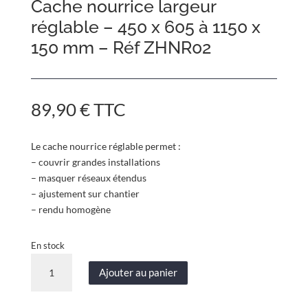
Cache nourrice largeur
réglable – 450 x 605 à 1150 x
150 mm – Réf ZHNR02
89,90
€
TTC
Le cache nourrice réglable permet :
– couvrir grandes installations
– masquer réseaux étendus
– ajustement sur chantier
– rendu homogène
En stock
quantité
Ajouter au panier
de
Cache