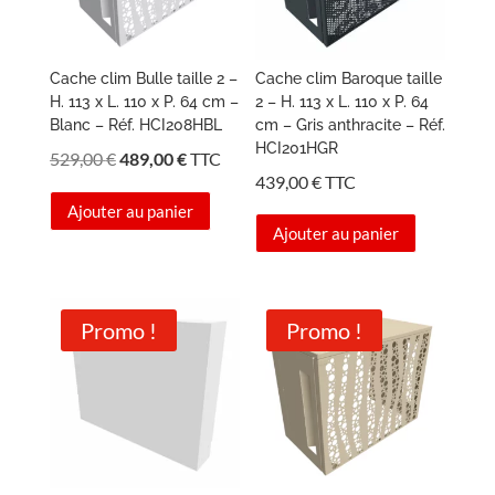
Cache clim Bulle taille 2 –
Cache clim Baroque taille
H. 113 x L. 110 x P. 64 cm –
2 – H. 113 x L. 110 x P. 64
Blanc – Réf. HCI208HBL
cm – Gris anthracite – Réf.
HCI201HGR
Le
Le
529,00
€
489,00
€
TTC
439,00
€
TTC
prix
prix
Ajouter au panier
initial
actuel
Ajouter au panier
était :
est :
529,00 €.
489,00 €.
Promo !
Promo !