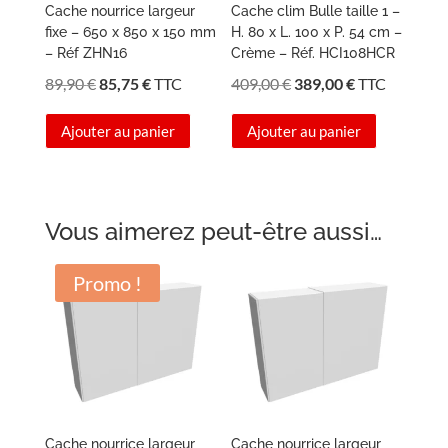
Cache nourrice largeur
Cache clim Bulle taille 1 –
fixe – 650 x 850 x 150 mm
H. 80 x L. 100 x P. 54 cm –
– Réf ZHN16
Crème – Réf. HCI108HCR
Le
Le
Le
Le
89,90
€
85,75
€
TTC
409,00
€
389,00
€
TTC
prix
prix
prix
prix
Ajouter au panier
Ajouter au panier
initial
actuel
initial
actuel
était :
est :
était :
est :
89,90 €.
85,75 €.
409,00 €.
389,00 €.
Vous aimerez peut-être aussi…
Promo !
Cache nourrice largeur
Cache nourrice largeur