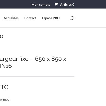
Mon compte
Articles 0
Actualités
Contact
Espace PRO
N16
argeur fixe – 650 x 850 x
HN16
e
TTC
rix
ctuel
permet :
st :
s