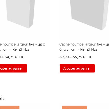
 nourrice largeur fixe – 45 x
Cache nourrice largeur fixe – 4
 15 cm – Réf ZHN11
65 x 15 cm – Réf ZHN12
Le
Le
Le
Le
0
€
54,75
€
TTC
69,90
€
66,75
€
TTC
prix
prix
prix
prix
outer au panier
Ajouter au panier
initial
actuel
initial
actuel
était :
est :
était :
est :
56,90 €.
54,75 €.
69,90 €.
66,75 €.
si…