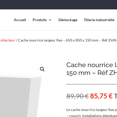
Accueil
Produits
Déstockage
Tôlerie industrielle
collecteur
/ Cache nourrice largeur fixe – 650 x 850 x 150 mm – Réf ZH
Cache nourrice l
150 mm – Réf Z
Le
L
89,90
€
85,75
€
prix
p
initial
a
Le cache nourrice largeur fixe 
était :
e
– couvrir installations étendue