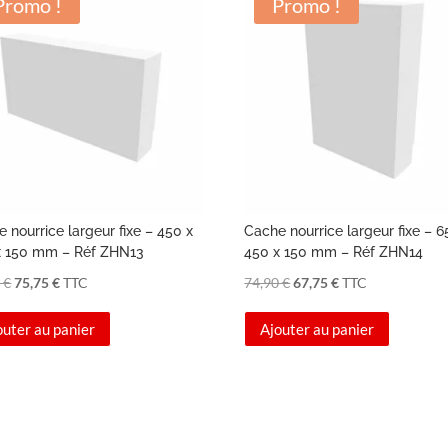
Promo !
Promo !
 nourrice largeur fixe – 450 x
Cache nourrice largeur fixe – 6
x 150 mm – Réf ZHN13
450 x 150 mm – Réf ZHN14
Le
Le
Le
Le
0
€
75,75
€
TTC
74,90
€
67,75
€
TTC
prix
prix
prix
prix
outer au panier
Ajouter au panier
initial
actuel
initial
actuel
était :
est :
était :
est :
79,90 €.
75,75 €.
74,90 €.
67,75 €.