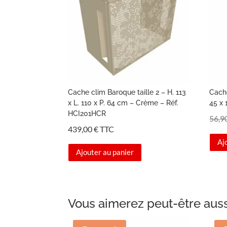
Cache clim Baroque taille 2 – H. 113
Cache
x L. 110 x P. 64 cm – Crème – Réf.
45 x
HCI201HCR
56,9
439,00
€
TTC
Aj
Ajouter au panier
Vous aimerez peut-être aus