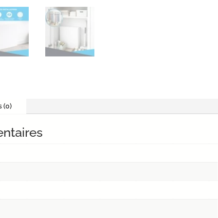
Réf
ZHN16
s (0)
ntaires