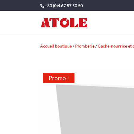
+33 (0)4 67 87 50 50
Accueil boutique
/
Plomberie
/
Cache-nourrice et 
Promo !