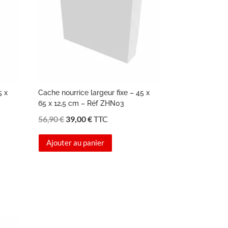
5 x
Cache nourrice largeur fixe – 45 x
65 x 12,5 cm – Réf ZHN03
Le
Le
56,90
€
39,00
€
TTC
prix
prix
Ajouter au panier
initial
actuel
était :
est :
56,90 €.
39,00 €.