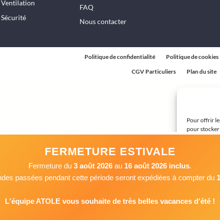
Ventilation
FAQ
Sécurité
Nous contacter
Politique de confidentialité
Politique de cookies
CGV Particuliers
Plan du site
Pour offrir l
pour stocker 
technologies
ou les ID uni
FERMETURE ESTIVALE
avoir un effe
Fermeture du
3 août 2026
au
16 août 2026 inclus
.
es passées pendant cette période seront expédiées à compter du
1
Ac
L'équipe ATOLE vous souhaite de très belles vacances d'été !