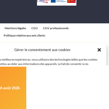
Mentions légales
CGU
CGV professionnels
Politique relative aux avis clients
Gérer le consentement aux cookies
es meilleures expériences, nous utilisons des technologies telles que les cookies
et/ou accéder aux informations des appareils. Le fait de consentir à ces
 nous permettra de traiter des données telles que le comportement de navigation
ques sur ce site. Le fait de ne pas consentir ou de retirer son consentement peut
t négatif sur certaines caractéristiques et fonctions.
8 août 2026
.
cepter
Refuser
Voir les préférences
Politique de cookies
Politique de confidentialité