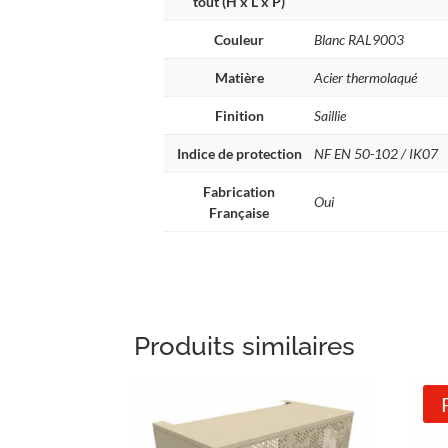
tout (H x L x P)
Couleur
Blanc RAL9003
Matière
Acier thermolaqué
Finition
Saillie
Indice de protection
NF EN 50-102 / IK07
Fabrication
Oui
Française
Produits similaires