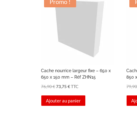
Promo !
Cache nourrice largeur fixe – 650 x
Cache
650 x 150 mm – Réf ZHN15
850 
Le
Le
76,90
€
73,75
€
TTC
79,9
prix
prix
Ajouter au panier
Aj
initial
actuel
était :
est :
76,90 €.
73,75 €.