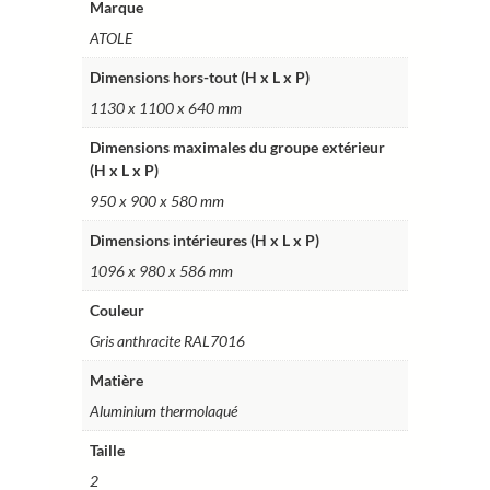
Marque
–
ATOLE
Réf.
HCI206HGR
Dimensions hors-tout (H x L x P)
1130 x 1100 x 640 mm
Dimensions maximales du groupe extérieur
(H x L x P)
950 x 900 x 580 mm
Dimensions intérieures (H x L x P)
1096 x 980 x 586 mm
Couleur
Gris anthracite RAL7016
Matière
Aluminium thermolaqué
Taille
2