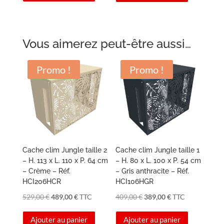
était :
est :
339,00 €.
319,00 €.
Vous aimerez peut-être aussi…
Promo !
Promo !
Cache clim Jungle taille 2
Cache clim Jungle taille 1
– H. 113 x L. 110 x P. 64 cm
– H. 80 x L. 100 x P. 54 cm
– Crème – Réf.
– Gris anthracite – Réf.
HCI206HCR
HCI106HGR
Le
Le
Le
Le
529,00
€
489,00
€
TTC
409,00
€
389,00
€
TTC
prix
prix
prix
prix
Ajouter au panier
Ajouter au panier
initial
actuel
initial
actuel