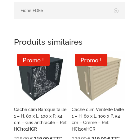
Fiche FDES
Produits similaires
Promo !
Promo !
Cache clim Baroque taille
Cache clim Ventelle taille
1 – H. 80 x L. 100 x P. 54
1 – H. 80 x L. 100 x P. 54
cm – Gris anthracite – Réf.
cm – Crème – Réf.
HCI101HGR
HCI105HCR
Le
Le
Le
Le
339,00
€
319,00
€
TTC
339,00
€
319,00
€
TTC