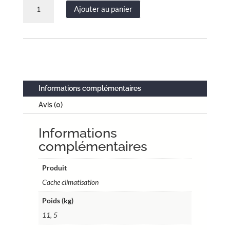
quantité
Ajouter au panier
de
Cache
clim
Jungle
taille
2
–
Informations complémentaires
H.
Avis (0)
113
x
Informations
L.
110
complémentaires
x
P.
Produit
64
Cache climatisation
cm
Poids (kg)
–
Gris
11, 5
anthracite