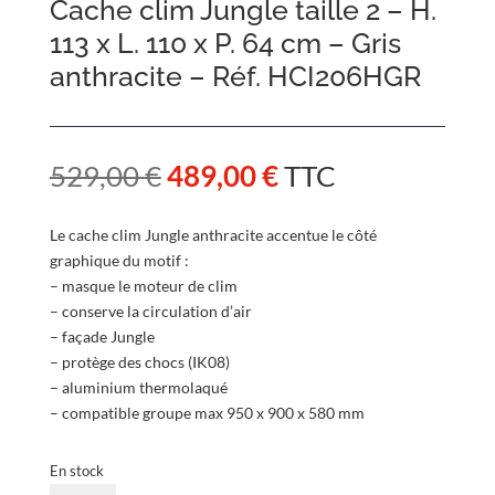
Cache clim Jungle taille 2 – H.
113 x L. 110 x P. 64 cm – Gris
anthracite – Réf. HCI206HGR
Le
Le
529,00
€
489,00
€
TTC
prix
prix
initial
actuel
Le cache clim Jungle anthracite accentue le côté
était :
est :
graphique du motif :
529,00 €.
489,00 €.
– masque le moteur de clim
– conserve la circulation d’air
– façade Jungle
– protège des chocs (IK08)
– aluminium thermolaqué
– compatible groupe max 950 x 900 x 580 mm
En stock