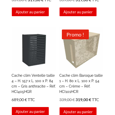
prix
prix
prix
prix
Ajouter au panier
Ajouter au panier
initial
actuel
initial
actuel
était :
est :
était :
est :
339,00 €.
319,00 €.
339,00 €.
319,00 €.
Promo !
Cache clim Ventelle taille
Cache clim Baroque taille
4 – H. 157 x L. 100 x P. 84
1 – H. 80 x L. 100 x P. 54
cm – Gris anthracite – Réf.
cm – Crème – Réf.
HCI405HGR
HCI101HCR
Le
Le
689,00
€
TTC
339,00
€
319,00
€
TTC
prix
prix
Ajouter au panier
Ajouter au panier
initial
actuel