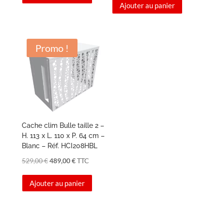
Ajouter au panier
initial
actuel
était :
est :
était :
est :
409,00 €.
389,00 €.
529,00 €.
489,00 €.
Promo !
Cache clim Bulle taille 2 –
H. 113 x L. 110 x P. 64 cm –
Blanc – Réf. HCI208HBL
Le
Le
529,00
€
489,00
€
TTC
prix
prix
Ajouter au panier
initial
actuel
était :
est :
529,00 €.
489,00 €.