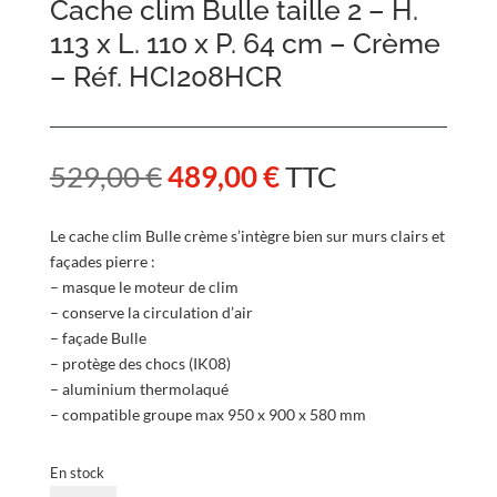
Cache clim Bulle taille 2 – H.
113 x L. 110 x P. 64 cm – Crème
– Réf. HCI208HCR
Le
Le
529,00
€
489,00
€
TTC
prix
prix
initial
actuel
Le cache clim Bulle crème s’intègre bien sur murs clairs et
était :
est :
façades pierre :
529,00 €.
489,00 €.
– masque le moteur de clim
– conserve la circulation d’air
– façade Bulle
– protège des chocs (IK08)
– aluminium thermolaqué
– compatible groupe max 950 x 900 x 580 mm
En stock