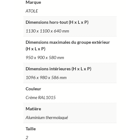
Marque
Réf.
ATOLE
HCI208HCR
Dimensions hors-tout (H x L x P)
1130 x 1100 x 640 mm
Dimensions maximales du groupe extérieur
(H x L x P)
950 x 900 x 580 mm
Dimensions intérieures (H x L x P)
1096 x 980 x 586 mm
Couleur
Crème RAL1015
Matière
Aluminium thermolaqué
Taille
2