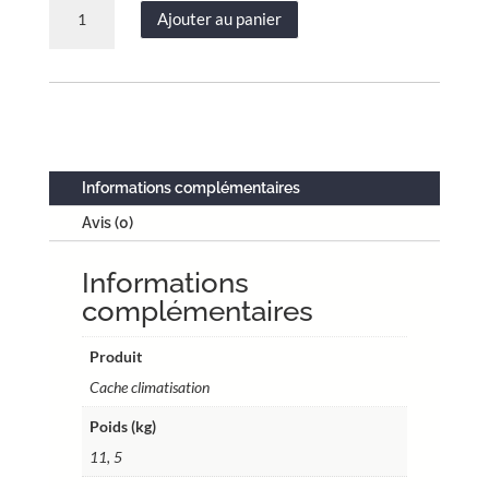
quantité
Ajouter au panier
de
Cache
clim
Bulle
taille
2
–
Informations complémentaires
H.
Avis (0)
113
x
Informations
L.
110
complémentaires
x
P.
Produit
64
Cache climatisation
cm
Poids (kg)
–
Crème
11, 5
–