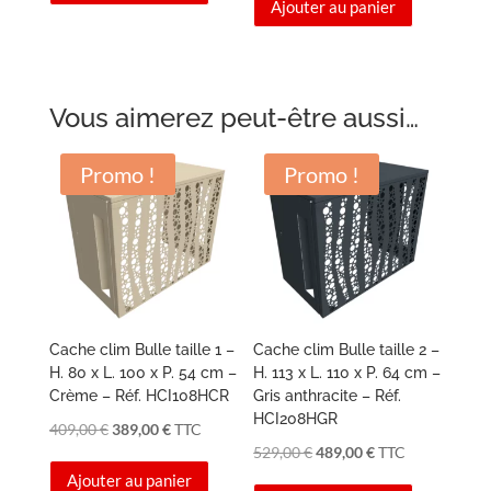
Ajouter au panier
initial
actuel
était :
est :
était :
est :
279,00 €.
249,00 €.
439,00 €.
294,00 €.
Vous aimerez peut-être aussi…
Promo !
Promo !
Cache clim Bulle taille 1 –
Cache clim Bulle taille 2 –
H. 80 x L. 100 x P. 54 cm –
H. 113 x L. 110 x P. 64 cm –
Crème – Réf. HCI108HCR
Gris anthracite – Réf.
HCI208HGR
Le
Le
409,00
€
389,00
€
TTC
Le
Le
529,00
€
489,00
€
TTC
prix
prix
Ajouter au panier
prix
prix
initial
actuel