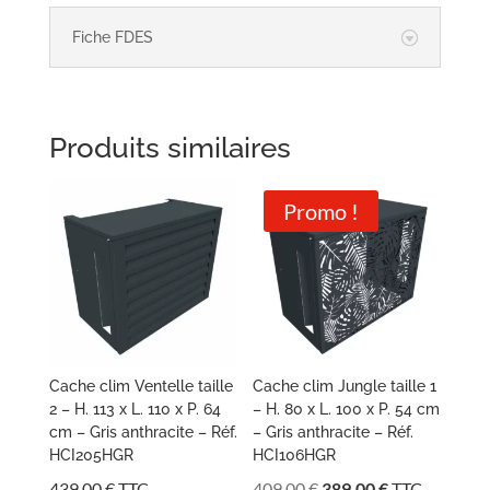
Fiche FDES
Produits similaires
Promo !
Cache clim Ventelle taille
Cache clim Jungle taille 1
2 – H. 113 x L. 110 x P. 64
– H. 80 x L. 100 x P. 54 cm
cm – Gris anthracite – Réf.
– Gris anthracite – Réf.
HCI205HGR
HCI106HGR
Le
Le
439,00
€
TTC
409,00
€
389,00
€
TTC