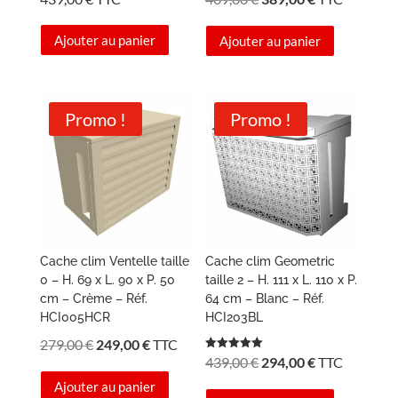
prix
prix
Ajouter au panier
Ajouter au panier
initial
actuel
était :
est :
409,00 €.
389,00 €.
Promo !
Promo !
Cache clim Ventelle taille
Cache clim Geometric
0 – H. 69 x L. 90 x P. 50
taille 2 – H. 111 x L. 110 x P.
cm – Crème – Réf.
64 cm – Blanc – Réf.
HCI005HCR
HCI203BL
Le
Le
279,00
€
249,00
€
TTC
Le
Le
Note
439,00
€
294,00
€
TTC
prix
prix
5.00
sur 5
prix
prix
Ajouter au panier
initial
actuel