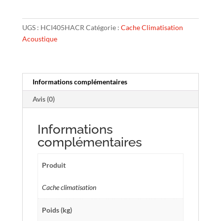
clim
acoustique
UGS :
HCI405HACR
Catégorie :
Cache Climatisation
Ventelle
Acoustique
taille
4
–
H.
Informations complémentaires
157
Avis (0)
x
L.
100
Informations
x
complémentaires
P.
84
Produit
cm
–
Cache climatisation
Crème
–
Poids (kg)
Réf.