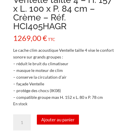
x L. 100 x P. 84 cm –
Crème – Réf.
HCI405HAGR
1269,00
€
TTC
Le cache clim acoustique Ventelle taille 4 vise le confort
sonore sur grands groupes :
– réduit le bruit du climatiseur
– masque le moteur de clim
– conserve la circulation d’air
– façade Ventelle
– protège des chocs (IK08)
– compatible groupe max H. 152 x L. 80 x P. 78 cm
En stock
quantité
Ajouter au panier
de
Cache