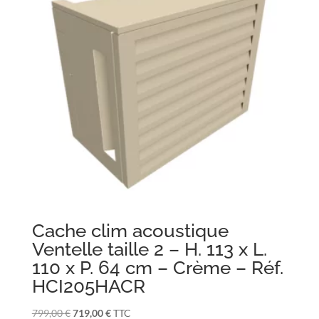
Cache clim acoustique
Ventelle taille 2 – H. 113 x L.
110 x P. 64 cm – Crème – Réf.
HCI205HACR
Le
Le
799,00
€
719,00
€
TTC