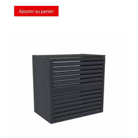
prix
prix
Ajouter au panier
initial
actuel
était :
est :
799,00 €.
719,00 €.