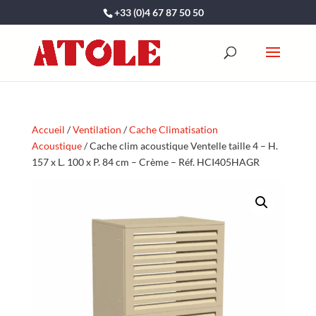
+33 (0)4 67 87 50 50
Accueil
/
Ventilation
/
Cache Climatisation
Acoustique
/ Cache clim acoustique Ventelle taille 4 – H.
157 x L. 100 x P. 84 cm – Crème – Réf. HCI405HAGR