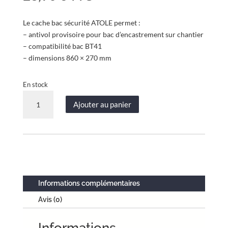
Le cache bac sécurité ATOLE permet :
– antivol provisoire pour bac d’encastrement sur chantier
– compatibilité bac BT41
– dimensions 860 × 270 mm
En stock
quantité
Ajouter au panier
de
Cache
bac
sécurité
–
860
×
Informations complémentaires
270
Avis (0)
mm
–
Informations
Pour