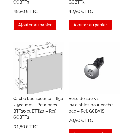
GCBTT3
GCBTT5
48,90
€
TTC
42,90
€
TTC
Ajouter au panier
Ajouter au panier
Cache bac sécurité – 650
Boîte de 100 vis
× 520 mm – Pour bacs
inviolables pour cache
BTT26 et BTT20 – Réf.
bac – Réf. GCBVIS
GCBTT2
70,90
€
TTC
31,90
€
TTC