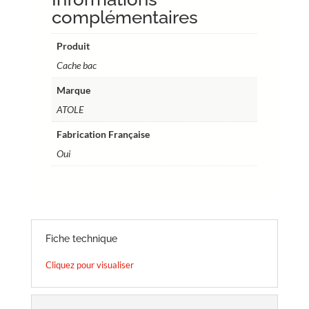
bac
complémentaires
BT41
–
Produit
Réf.
Cache bac
GCBT4
Marque
ATOLE
Fabrication Française
Oui
Fiche technique
Cliquez pour visualiser