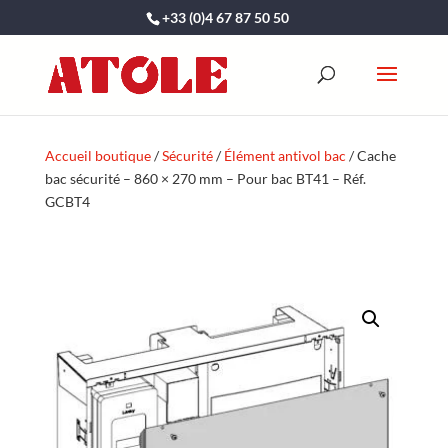
+33 (0)4 67 87 50 50
Accueil boutique
/
Sécurité
/
Élément antivol bac
/ Cache
bac sécurité – 860 × 270 mm – Pour bac BT41 – Réf.
GCBT4