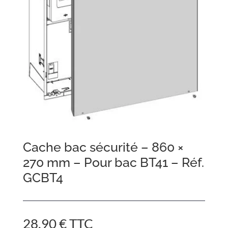
Cache bac sécurité – 860 ×
270 mm – Pour bac BT41 – Réf.
GCBT4
28,90
€
TTC