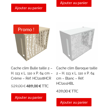
prix
prix
Ajouter au panier
initial
actuel
Ajouter au panier
initial
actuel
était :
est :
était :
est :
409,00 €.
389,00 €.
529,00 €.
489,00 €.
Promo !
Cache clim Bulle taille 2 –
Cache clim Baroque taille
H. 113 x L. 110 x P. 64 cm –
2 – H. 113 x L. 110 x P. 64
Crème – Réf. HCI208HCR
cm – Blanc – Réf.
HCI201HBL
Le
Le
529,00
€
489,00
€
TTC
439,00
€
TTC
prix
prix
Ajouter au panier
initial
actuel
Ajouter au panier
était :
est :