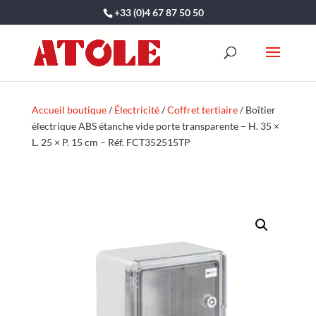
+33 (0)4 67 87 50 50
Accueil boutique
/
Électricité
/
Coffret tertiaire
/ Boîtier
électrique ABS étanche vide porte transparente – H. 35 ×
L. 25 × P. 15 cm – Réf. FCT352515TP