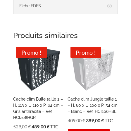
Fiche FDES
Produits similaires
Promo !
Promo !
Cache clim Bulle taille 2 –
Cache clim Jungle taille 1
H. 113 x L. 110 x P. 64 cm –
– H. 80 x L. 100 x P. 54 cm
Gris anthracite – Réf.
– Blanc – Réf. HCI106HBL
HCI208HGR
Le
Le
409,00
€
389,00
€
TTC
Le
Le
529,00
€
489,00
€
TTC
prix
prix