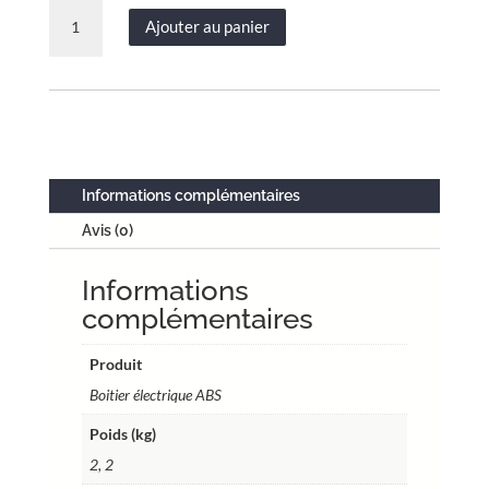
quantité
Ajouter au panier
de
Boîtier
électrique
ABS
étanche
vide
porte
Informations complémentaires
transparente
Avis (0)
–
H.
Informations
35
×
complémentaires
L.
25
Produit
×
Boitier électrique ABS
P.
Poids (kg)
15
cm
2, 2
–