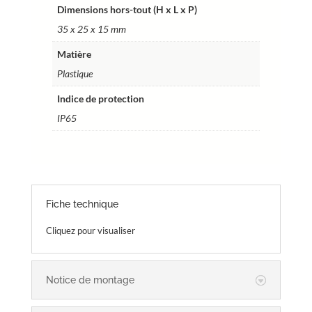
Dimensions hors-tout (H x L x P)
Réf.
35 x 25 x 15 mm
FCT352515TP
Matière
Plastique
Indice de protection
IP65
Fiche technique
Cliquez pour visualiser
Notice de montage