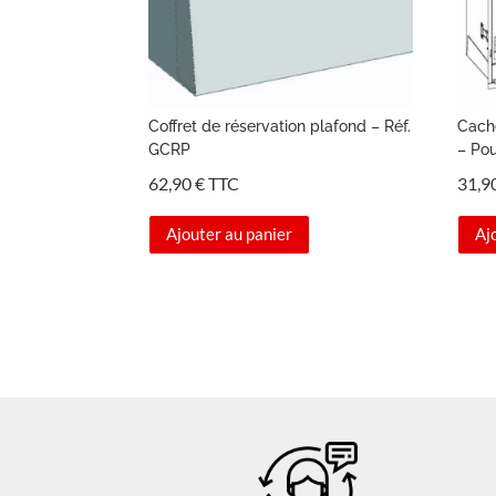
Coffret de réservation plafond – Réf.
Cach
GCRP
– Po
62,90
€
TTC
31,9
Ajouter au panier
Aj