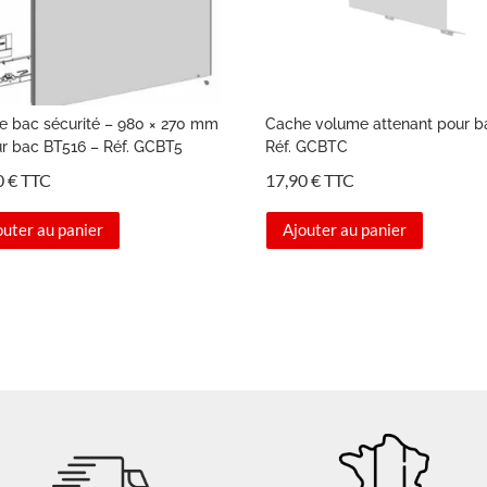
e bac sécurité – 980 × 270 mm
Cache volume attenant pour b
ur bac BT516 – Réf. GCBT5
Réf. GCBTC
0
€
TTC
17,90
€
TTC
outer au panier
Ajouter au panier