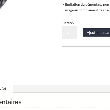
– limitation du démontage non 
– usage en complément des cac
En stock
quantité
Ajouter au pan
de
Boîte
de
100
vis
inviolables
pour
cache
bac
–
s (0)
Réf.
GCBVIS
ntaires