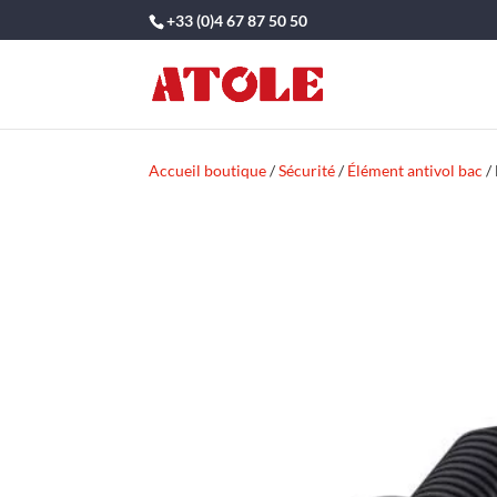
+33 (0)4 67 87 50 50
Accueil boutique
/
Sécurité
/
Élément antivol bac
/ 