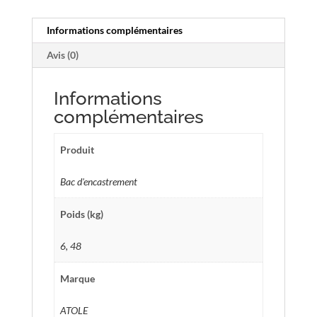
travée
18
Informations complémentaires
modules
Avis (0)
–
H.
utile
Informations
975
complémentaires
mm
–
Produit
Réf.
BTM516
Bac d'encastrement
Poids (kg)
6, 48
Marque
ATOLE