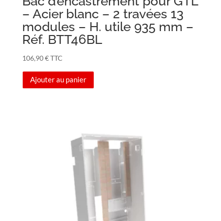
Bac d’encastrement pour GTL
– Acier blanc – 2 travées 13
modules – H. utile 935 mm –
Réf. BTT46BL
106,90
€
TTC
Ajouter au panier