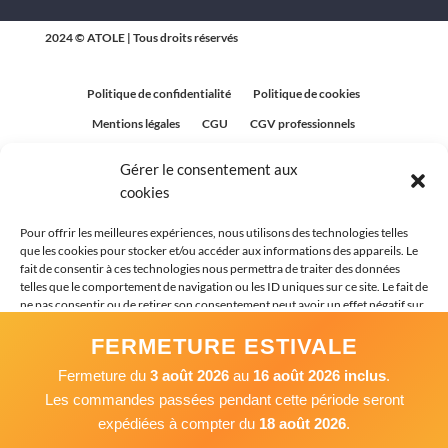
2024 © ATOLE | Tous droits réservés
Politique de confidentialité
Politique de cookies
Mentions légales
CGU
CGV professionnels
CGV Particuliers
Plan du site
Gérer le consentement aux
Politique relative aux avis clients
cookies
Pour offrir les meilleures expériences, nous utilisons des technologies telles
que les cookies pour stocker et/ou accéder aux informations des appareils. Le
fait de consentir à ces technologies nous permettra de traiter des données
telles que le comportement de navigation ou les ID uniques sur ce site. Le fait de
ne pas consentir ou de retirer son consentement peut avoir un effet négatif sur
certaines caractéristiques et fonctions.
FERMETURE ESTIVALE
Fermeture du
3 août 2026
au
16 août 2026 inclus
.
Accepter
Les commandes passées pendant cette période seront
expédiées à compter du
18 août 2026
.
Refuser