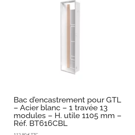
Bac d’encastrement pour GTL
– Acier blanc – 1 travée 13
modules – H. utile 1105 mm –
Réf. BT616CBL
112,90
€
TTC