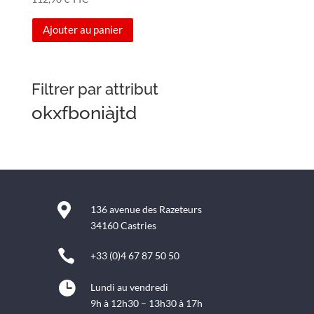
Ajouter au panier
Filtrer par attribut
okxfboniàjtd

136 avenue des Razeteurs
34160 Castries

+33 (0)4 67 87 50 50

Lundi au vendredi
9h à 12h30 – 13h30 à 17h