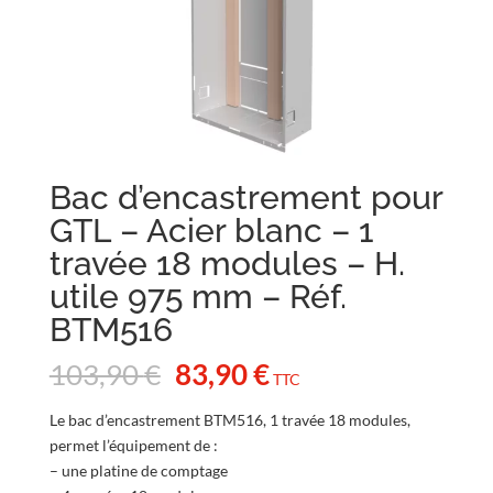
Bac d’encastrement pour
GTL – Acier blanc – 1
travée 18 modules – H.
utile 975 mm – Réf.
BTM516
Le
Le
103,90
€
83,90
€
TTC
prix
prix
initial
actuel
Le bac d’encastrement BTM516, 1 travée 18 modules,
était :
est :
permet l’équipement de :
103,90 €.
83,90 €.
– une platine de comptage