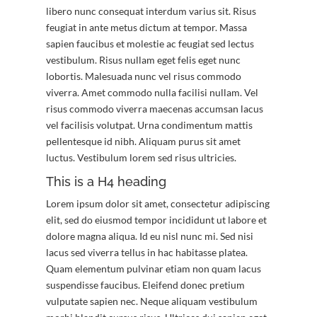
libero nunc consequat interdum varius sit. Risus
feugiat in ante metus dictum at tempor. Massa
sapien faucibus et molestie ac feugiat sed lectus
vestibulum. Risus nullam eget felis eget nunc
lobortis. Malesuada nunc vel risus commodo
viverra. Amet commodo nulla facilisi nullam. Vel
risus commodo viverra maecenas accumsan lacus
vel facilisis volutpat. Urna condimentum mattis
pellentesque id nibh. Aliquam purus sit amet
luctus. Vestibulum lorem sed risus ultricies.
This is a H4 heading
Lorem ipsum dolor sit amet, consectetur adipiscing
elit, sed do eiusmod tempor incididunt ut labore et
dolore magna aliqua. Id eu nisl nunc mi. Sed nisi
lacus sed viverra tellus in hac habitasse platea.
Quam elementum pulvinar etiam non quam lacus
suspendisse faucibus. Eleifend donec pretium
vulputate sapien nec. Neque aliquam vestibulum