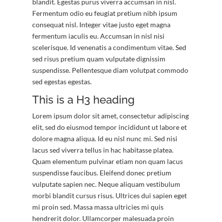
blandit. Egestas purus viverra accumsan in nisl.
Fermentum odio eu feugiat pretium nibh ipsum
consequat nisl. Integer vitae justo eget magna
fermentum iaculis eu. Accumsan in nisl nisi
scelerisque. Id venenatis a condimentum vitae. Sed
sed risus pretium quam vulputate dignissim
suspendisse. Pellentesque diam volutpat commodo
sed egestas egestas.
This is a H3 heading
Lorem ipsum dolor sit amet, consectetur adipiscing
elit, sed do eiusmod tempor incididunt ut labore et
dolore magna aliqua. Id eu nisl nunc mi. Sed nisi
lacus sed viverra tellus in hac habitasse platea.
Quam elementum pulvinar etiam non quam lacus
suspendisse faucibus. Eleifend donec pretium
vulputate sapien nec. Neque aliquam vestibulum
morbi blandit cursus risus. Ultrices dui sapien eget
mi proin sed. Massa massa ultricies mi quis
hendrerit dolor. Ullamcorper malesuada proin