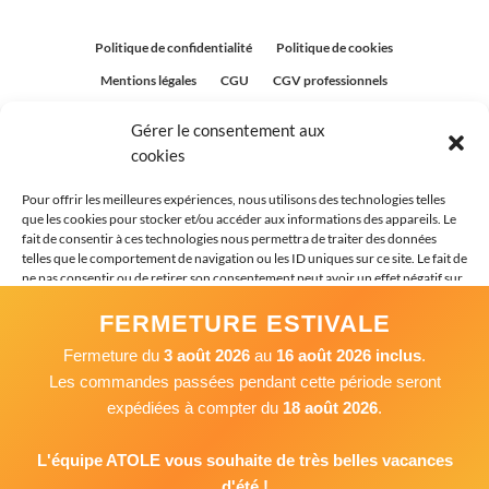
Politique de confidentialité
Politique de cookies
Mentions légales
CGU
CGV professionnels
CGV Particuliers
Plan du site
Gérer le consentement aux
Politique relative aux avis clients
cookies
Pour offrir les meilleures expériences, nous utilisons des technologies telles
que les cookies pour stocker et/ou accéder aux informations des appareils. Le
fait de consentir à ces technologies nous permettra de traiter des données
telles que le comportement de navigation ou les ID uniques sur ce site. Le fait de
ne pas consentir ou de retirer son consentement peut avoir un effet négatif sur
certaines caractéristiques et fonctions.
FERMETURE ESTIVALE
Fermeture du
3 août 2026
au
16 août 2026 inclus
.
Accepter
Les commandes passées pendant cette période seront
expédiées à compter du
18 août 2026
.
Refuser
Voir les préférences
L'équipe ATOLE vous souhaite de très belles vacances
d'été !