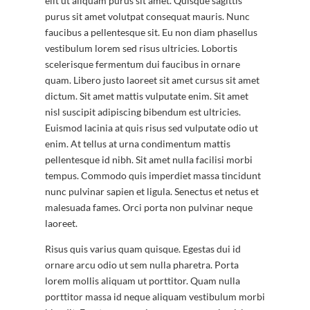
elit ut aliquam purus sit amet. Quisque sagittis
purus sit amet volutpat consequat mauris. Nunc
faucibus a pellentesque sit. Eu non diam phasellus
vestibulum lorem sed risus ultricies. Lobortis
scelerisque fermentum dui faucibus in ornare
quam. Libero justo laoreet sit amet cursus sit amet
dictum. Sit amet mattis vulputate enim. Sit amet
nisl suscipit adipiscing bibendum est ultricies.
Euismod lacinia at quis risus sed vulputate odio ut
enim. At tellus at urna condimentum mattis
pellentesque id nibh. Sit amet nulla facilisi morbi
tempus. Commodo quis imperdiet massa tincidunt
nunc pulvinar sapien et ligula. Senectus et netus et
malesuada fames. Orci porta non pulvinar neque
laoreet.
Risus quis varius quam quisque. Egestas dui id
ornare arcu odio ut sem nulla pharetra. Porta
lorem mollis aliquam ut porttitor. Quam nulla
porttitor massa id neque aliquam vestibulum morbi