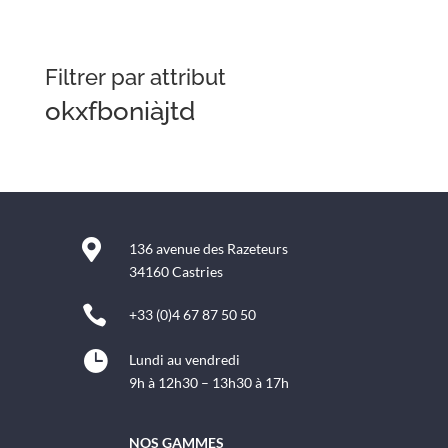
Filtrer par attribut
okxfboniàjtd

136 avenue des Razeteurs
34160 Castries

+33 (0)4 67 87 50 50

Lundi au vendredi
9h à 12h30 – 13h30 à 17h
NOS GAMMES