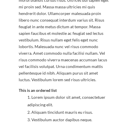
morbi blandit cursus risus. Ultrices dui sapien eget
mi proin sed. Massa massa ultricies mi quis
hendrerit dolor. Ullamcorper malesuada proin
libero nunc consequat interdum varius sit. Risus
feugiat in ante metus dictum at tempor. Massa
sapien faucibus et molestie ac feugiat sed lectus
vestibulum. Risus nullam eget felis eget nunc
lobortis. Malesuada nunc vel risus commodo
viverra. Amet commodo nulla facilisi nullam. Vel
risus commodo viverra maecenas accumsan lacus
vel facilisis volutpat. Urna condimentum mattis
pellentesque id nibh. Aliquam purus sit amet
luctus. Vestibulum lorem sed risus ultricies.
This is an ordered list
Lorem ipsum dolor sit amet, consectetuer
adipiscing elit.
Aliquam tincidunt mauris eu risus.
Vestibulum auctor dapibus neque.