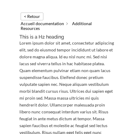
< Retour
Accueil documentation
Additional
Resources
This is a H2 heading
Lorem ipsum dolor sit amet, consectetur adipiscing
elit, sed do eiusmod tempor incididunt ut labore et
dolore magna aliqua. Id eu nisl nunc mi. Sed nisi
lacus sed viverra tellus in hac habitasse platea.
Quam elementum pulvinar etiam non quam lacus
suspendisse faucibus. Eleifend donec pretium
vulputate sapien nec. Neque aliquam vestibulum
morbi blandit cursus risus. Ultrices dui sapien eget
mi proin sed. Massa massa ultricies mi quis
hendrerit dolor. Ullamcorper malesuada proin
libero nunc consequat interdum varius sit. Risus
feugiat in ante metus dictum at tempor. Massa
sapien faucibus et molestie ac feugiat sed lectus
vestibulum. Risus nullam eget felis eget nunc