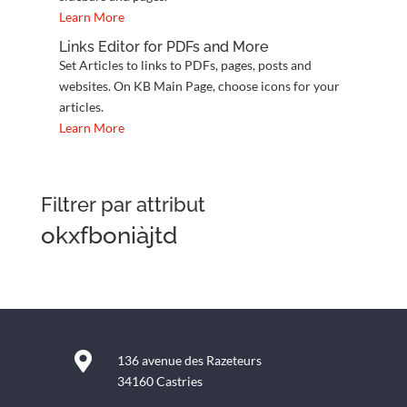
Learn More
Links Editor for PDFs and More
Set Articles to links to PDFs, pages, posts and
websites. On KB Main Page, choose icons for your
articles.
Learn More
Filtrer par attribut
okxfboniàjtd

136 avenue des Razeteurs
34160 Castries