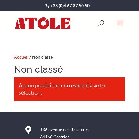
+33 (0)4 67 87 50 50
Accueil
/ Non classé
Non classé
Aucun produit ne correspond à votre
sélection.

136 avenue des Razeteurs
34160 Castries