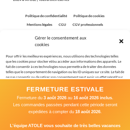
Politique de confidentialité
Politique de cookies
Mentions légales
CGU
CGV professionnels
CGV Particuliers
Plan du site
Gérer le consentement aux
Politique relative aux avis clients
cookies
Pour offrir les meilleures expériences, nous utilisons des technologies telles
que les cookies pour stocker et/ou accéder aux informations des appareils. Le
fait de consentir à ces technologies nous permettra de traiter des données
telles que le comportement de navigation ou les ID uniques sur ce site. Le fait de
ne pas consentir ou de retirer son consentement peut avoir un effet négatif sur
certaines caractéristiques et fonctions.
FERMETURE ESTIVALE
Fermeture du
3 août 2026
au
16 août 2026 inclus
.
Accepter
Les commandes passées pendant cette période seront
expédiées à compter du
18 août 2026
.
Refuser
Voir les préférences
L'équipe ATOLE vous souhaite de très belles vacances